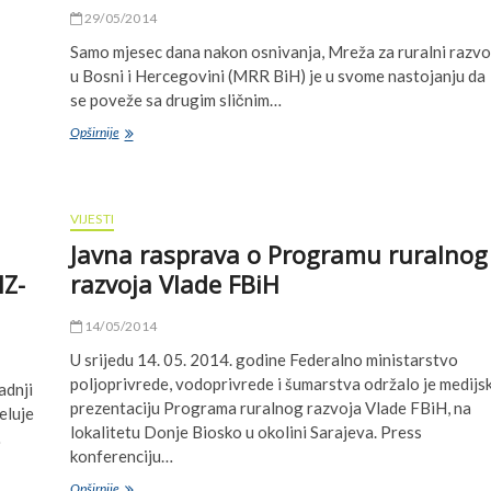
sektoru
29/05/2014
poljoprivrede
i
Samo mjesec dana nakon osnivanja, Mreža za ruralni razvo
ruralnog
u Bosni i Hercegovini (MRR BiH) je u svome nastojanju da
razvoja
se poveže sa drugim sličnim…
u
BiH
Mreža
Opširnije
za
ruralni
razvoj
u
VIJESTI
Bosni
Javna rasprava o Programu ruralnog
i
Hercegovini
IZ-
razvoja Vlade FBiH
postala
član
14/05/2014
ELARD-
a
U srijedu 14. 05. 2014. godine Federalno ministarstvo
poljoprivrede, vodoprivrede i šumarstva održalo je medijs
adnji
prezentaciju Programa ruralnog razvoja Vlade FBiH, na
eluje
lokalitetu Donje Biosko u okolini Sarajeva. Press
…
konferenciju…
Javna
Opširnije