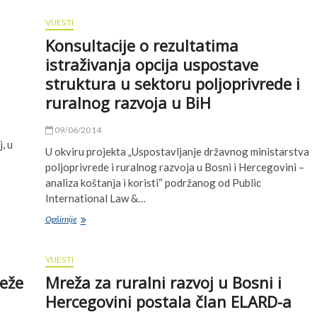
držive prehrambene sisteme i sredstva za život u ruralnim područji
 Akademije od polja do stola (F2F)
VIJESTI
 akcione grupe (LAG) i organizacije civilnog društva na Zapadnom Bal
 i ekološkom uticaju lanca vrijednosti i proizvodnje mlijeka u Bosn
Konsultacije o rezultatima
istraživanja opcija uspostave
struktura u sektoru poljoprivrede i
ruralnog razvoja u BiH
09/06/2014
, u
U okviru projekta „Uspostavljanje državnog ministarstva
poljoprivrede i ruralnog razvoja u Bosni i Hercegovini –
analiza koštanja i koristi“ podržanog od Public
International Law &…
Konsultacije
Opširnije
o
rezultatima
istraživanja
VIJESTI
opcija
eže
Mreža za ruralni razvoj u Bosni i
uspostave
struktura
Hercegovini postala član ELARD-a
u