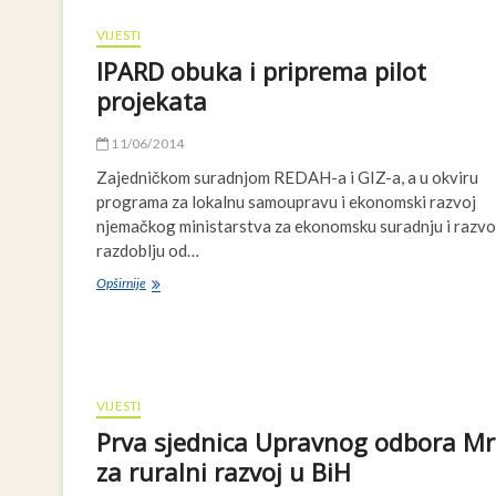
Regionalni dokument o politikama za o
Pitanja i odgovori za aplikacije za fond
VIJESTI
Poziv na prijavu za grantove za lokalne
Nacionalni dokument o socio-ekonomskom
IPARD obuka i priprema pilot
projekata
11/06/2014
Zajedničkom suradnjom REDAH-a i GIZ-a, a u okviru
programa za lokalnu samoupravu i ekonomski razvoj
njemačkog ministarstva za ekonomsku suradnju i razvoj
razdoblju od…
IPARD
Opširnije
obuka
i
priprema
pilot
projekata
VIJESTI
Prva sjednica Upravnog odbora Mr
za ruralni razvoj u BiH