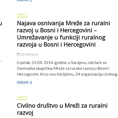
rasprava
o
Programu
VIJESTI
ruralnog
u
Najava osnivanja Mreže za ruralni
razvoja
Vlade
razvoj u Bosni i Hercegovini –
FBiH
Umrežavanje u funkciji ruralnog
razvoja u Bosni i Hercegovini
15/04/2014
…
U petak, 25.04. 2014. godine, u Sarajevu, održaće se
Osnivačka skupština Mreže za ruralni razvoj u Bosni i
Hercegovini. Kroz ovu inicijativu, 24 organizacija civilno
Najava
Opširnije
osnivanja
Mreže
za
VIJESTI
ruralni
Civilno društvo u Mreži za ruralni
razvoj
u
razvoj
Bosni