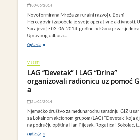
03/06/2014
Novoformirana Mreža za ruralni razvoj u Bosni
Hercegovini započela je svoje operativne aktivnosti. U
Sarajevu je 03. 06. 2014. godine održana prva sjednica
Upravnog odbora…
Prva
Opširnije
sjednica
Upravnog
odbora
VIJESTI
Mreže
LAG “Devetak” i LAG “Drina”
za
ruralni
organizovali radionicu uz pomoć G
razvoj
a
u
BiH
21/05/2014
Njemačko društvo za međunarodnu saradnju GIZ u sar
sa Lokalnom akcionom grupom (LAG) “Devetak” koja dj
na području opština Han Pijesak, Rogatica i Sokolac, i
LAG
Opširnije
“Devetak”