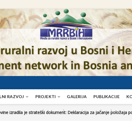
LNI RAZVOJ
PROJEKTI
GALERIJA
PUBLIKACIJE
K
 akcione grupe (LAG) i organizacije civilnog društva na Zapadnom Bal
 i ekološkom uticaju lanca vrijednosti i proizvodnje mlijeka u Bosn
ine izradila je strateški dokument: Deklaracija za jačanje položaja po
dobrih praksi u održivoj poljoprivredi
do stola”