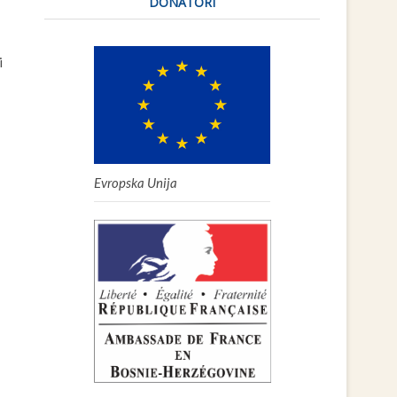
DONATORI
i
Evropska Unija