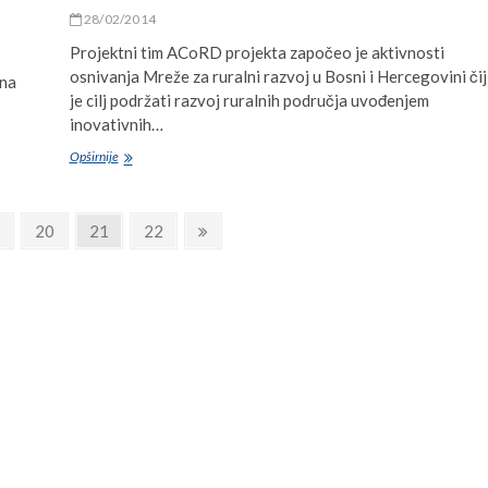
i
28/02/2014
Hercegovini
–
Projektni tim ACoRD projekta započeo je aktivnosti
Umrežavanje
osnivanja Mreže za ruralni razvoj u Bosni i Hercegovini čij
 na
u
je cilj podržati razvoj ruralnih područja uvođenjem
funkciji
inovativnih…
ruralnog
razvoja
Civilno
Opširnije
u
društvo
Bosni
u
i
Mreži
Hercegovini
Page
Page
Page
Next
20
21
22
za
page
ruralni
razvoj