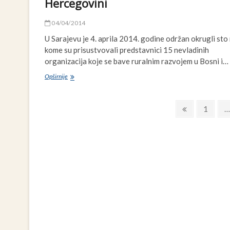
Hercegovini
04/04/2014
U Sarajevu je 4. aprila 2014. godine održan okrugli sto
kome su prisustvovali predstavnici 15 nevladinih
organizacija koje se bave ruralnim razvojem u Bosni i…
Završene
Opširnije
pripreme
za
Navigacija
osnivanje
Previous
Page
1
…
Mreže
page
člancima
za
ruralni
razvoj
u
Bosni
i
Hercegovini