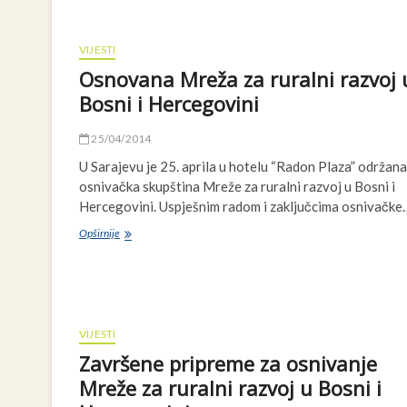
i
LAG
“Drina”
VIJESTI
organizovali
Osnovana Mreža za ruralni razvoj 
radionicu
uz
Bosni i Hercegovini
pomoć
GIZ-
25/04/2014
a
U Sarajevu je 25. aprila u hotelu “Radon Plaza” održana
osnivačka skupština Mreže za ruralni razvoj u Bosni i
Hercegovini. Uspješnim radom i zaključcima osnivačke
Osnovana
Opširnije
Mreža
za
ruralni
razvoj
u
Bosni
VIJESTI
i
Završene pripreme za osnivanje
Hercegovini
Mreže za ruralni razvoj u Bosni i