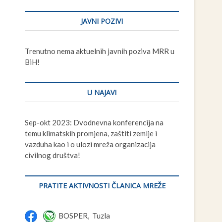
ma Zapadnog Balkana
t
t
kanu
JAVNI POZIVI
i i Hercegovini
o
n
Trenutno nema aktuelnih javnih poziva MRR u
BiH!
U NAJAVI
Sep-okt 2023: Dvodnevna konferencija na
temu klimatskih promjena, zaštiti zemlje i
vazduha kao i o ulozi mreža organizacija
civilnog društva!
PRATITE AKTIVNOSTI ČLANICA MREŽE
BOSPER, Tuzla