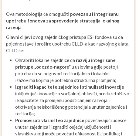
Ova metodologija će omogućiti
povezanu i integrisanu
upotrebu fondova za sprovođenje strategija lokalnog
razvoja
.
Glavni ciljevi ovog zajedničkog pristupa ESI fondova su da
pojednostave i prošire upotrebu CLLD-a kao razvojnog alata.
CLLD će:
Ohrabriti lokalne zajednice da
razviju integrisane
pristupe „odozdo-nagore“
u uslovima gdje postoji
potreba da se odgovori teritorijalnim i lokalnim
izazovima kojima je potrebna strukturna promjena;
Izgraditi kapacitete zajednice i stimulisati inovacije
(uključujući inovacije u socijalnoj oblasti), preduzetništvo
i kapacitete za promjenu podsticanjem razvoja i
otkrivanja neiskorišćenog potencijala unutar zajednica i
teritorija;
Promovisati vlasništvo zajednice
povećavajući učešće
unutar zajednica i izgraditi osjećaj uključenosti i
vlasništva koji može povećati efikasnost EU politika; i