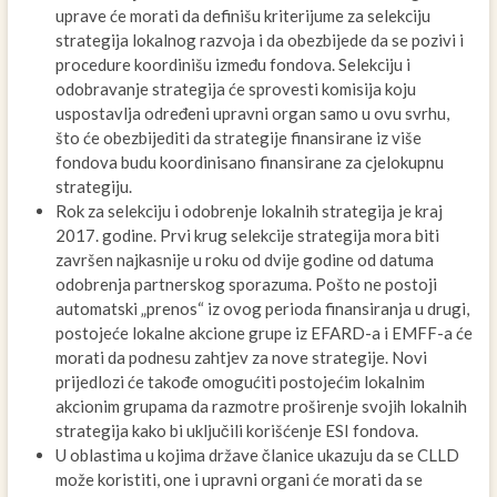
uprave će morati da definišu kriterijume za selekciju
strategija lokalnog razvoja i da obezbijede da se pozivi i
procedure koordinišu između fondova. Selekciju i
odobravanje strategija će sprovesti komisija koju
uspostavlja određeni upravni organ samo u ovu svrhu,
što će obezbijediti da strategije finansirane iz više
fondova budu koordinisano finansirane za cjelokupnu
strategiju.
Rok za selekciju i odobrenje lokalnih strategija je kraj
2017. godine. Prvi krug selekcije strategija mora biti
završen najkasnije u roku od dvije godine od datuma
odobrenja partnerskog sporazuma. Pošto ne postoji
automatski „prenos“ iz ovog perioda finansiranja u drugi,
postojeće lokalne akcione grupe iz EFARD-a i EMFF-a će
morati da podnesu zahtjev za nove strategije. Novi
prijedlozi će takođe omogućiti postojećim lokalnim
akcionim grupama da razmotre proširenje svojih lokalnih
strategija kako bi uključili korišćenje ESI fondova.
U oblastima u kojima države članice ukazuju da se CLLD
može koristiti, one i upravni organi će morati da se