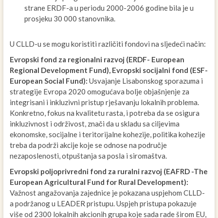
strane ERDF-a u periodu 2000-2006 godine bila je u
prosjeku 30 000 stanovnika.
U CLLD-u se mogu koristiti različiti fondovi na sljedeći način:
Evropski fond za regionalni razvoj (ERDF- European
Regional Development Fund), Evropski socijalni fond (ESF-
European Social Fund):
Usvajanje Lisabonskog sporazuma i
strategije Evropa 2020 omogućava bolje objašnjenje za
integrisani i inkluzivni pristup rješavanju lokalnih problema.
Konkretno, fokus na kvalitetu rasta, i potreba da se osigura
inkluzivnost i održivost, znači da u skladu sa ciljevima
ekonomske, socijalne i teritorijalne kohezije, politika kohezije
treba da podrži akcije koje se odnose na područje
nezaposlenosti, otpuštanja sa posla i siromaštva.
Evropski poljoprivredni fond za ruralni razvoj (EAFRD -The
European Agricultural Fund for Rural Development):
Važnost angažovanja zajednice je pokazana uspjehom CLLD-
a podržanog u LEADER pristupu. Uspjeh pristupa pokazuje
više od 2300 lokalnih akcionih grupa koje sada rade širom EU,