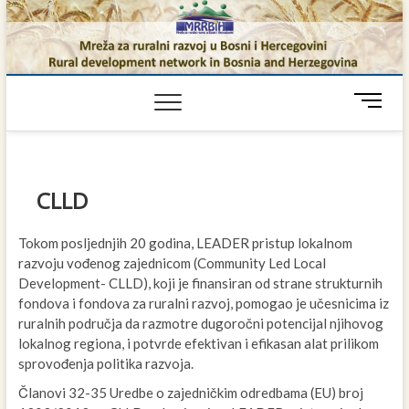
Skip
to
content
M
e
n
u
B
CLLD
u
t
t
Tokom posljednjih 20 godina, LEADER pristup lokalnom
o
razvoju vođenog zajednicom (Community Led Local
n
Development- CLLD), koji je finansiran od strane strukturnih
fondova i fondova za ruralni razvoj, pomogao je učesnicima iz
ruralnih područja da razmotre dugoročni potencijal njihovog
lokalnog regiona, i potvrde efektivan i efikasan alat prilikom
sprovođenja politika razvoja.
Članovi 32-35 Uredbe o zajedničkim odredbama (EU) broj