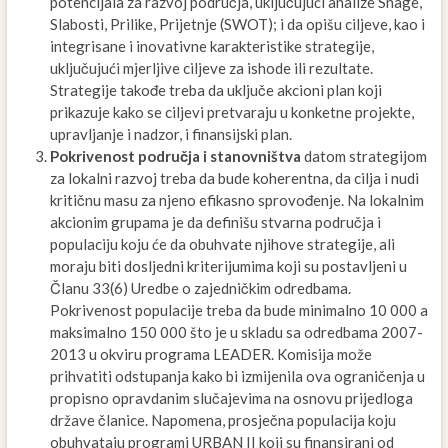
potencijala za razvoj područja, uključujući analize Snage,
Slabosti, Prilike, Prijetnje (SWOT); i da opišu ciljeve, kao i
integrisane i inovativne karakteristike strategije,
uključujući mjerljive ciljeve za ishode ili rezultate.
Strategije takođe treba da uključe akcioni plan koji
prikazuje kako se ciljevi pretvaraju u konketne projekte,
upravljanje i nadzor, i finansijski plan.
Pokrivenost područja i stanovništva
datom strategijom
za lokalni razvoj treba da bude koherentna, da cilja i nudi
kritičnu masu za njeno efikasno sprovođenje. Na lokalnim
akcionim grupama je da definišu stvarna područja i
populaciju koju će da obuhvate njihove strategije, ali
moraju biti dosljedni kriterijumima koji su postavljeni u
Članu 33(6) Uredbe o zajedničkim odredbama.
Pokrivenost populacije treba da bude minimalno 10 000 a
maksimalno 150 000 što je u skladu sa odredbama 2007-
2013 u okviru programa LEADER. Komisija može
prihvatiti odstupanja kako bi izmijenila ova ograničenja u
propisno opravdanim slučajevima na osnovu prijedloga
države članice. Napomena, prosječna populacija koju
obuhvataju programi URBAN II koji su finansirani od