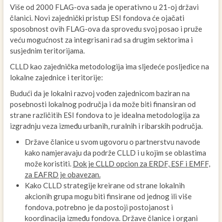
Više od 2000 FLAG-ova sada je operativno u 21-oj državi
članici. Novi zajednički pristup ESI fondova će ojačati
sposobnost ovih FLAG-ova da sprovedu svoj posao i pruže
veću mogućnost za integrisani rad sa drugim sektorima i
susjednim teritorijama.
CLLD kao zajednička metodologija ima sljedeće posljedice na
lokalne zajednice i teritorije:
Budući da je lokalni razvoj vođen zajednicom baziran na
posebnosti lokalnog područja i da može biti finansiran od
strane različitih ESI fondova to je idealna metodologija za
izgradnju veza između urbanih, ruralnih i ribarskih područja.
Države članice u svom ugovoru o partnerstvu navode
kako namjeravaju da podrže CLLD i u kojim se oblastima
može koristiti.
Dok je CLLD opcion za ERDF, ESF i EMFF,
za EAFRD je obavezan.
Kako CLLD strategije kreirane od strane lokalnih
akcionih grupa mogu biti finsirane od jednog ili više
fondova, potrebno je da postoji postojanost i
koordinacija između fondova. Države članice i organi