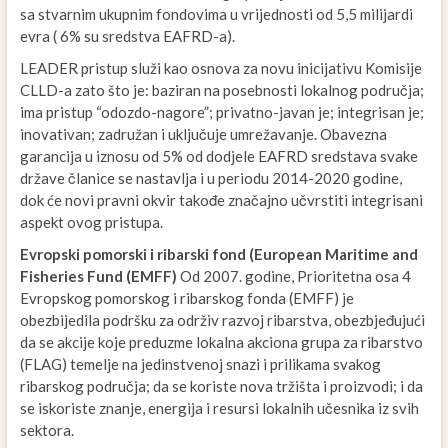
sa stvarnim ukupnim fondovima u vrijednosti od 5,5 milijardi
evra ( 6% su sredstva EAFRD-a).
LEADER pristup služi kao osnova za novu inicijativu Komisije
CLLD-a zato što je: baziran na posebnosti lokalnog područja;
ima pristup “odozdo-nagore”; privatno-javan je; integrisan je;
inovativan; zadružan i uključuje umrežavanje. Obavezna
garancija u iznosu od 5% od dodjele EAFRD sredstava svake
države članice se nastavlja i u periodu 2014-2020 godine,
dok će novi pravni okvir takođe značajno učvrstiti integrisani
aspekt ovog pristupa.
Evropski pomorski i ribarski fond (
European Maritime and
Fisheries Fund (EMFF
)
Od 2007. godine, Prioritetna osa 4
Evropskog pomorskog i ribarskog fonda (EMFF) je
obezbijedila podršku za održiv razvoj ribarstva, obezbjeđujući
da se akcije koje preduzme lokalna akciona grupa za ribarstvo
(FLAG) temelje na jedinstvenoj snazi i prilikama svakog
ribarskog područja; da se koriste nova tržišta i proizvodi; i da
se iskoriste znanje, energija i resursi lokalnih učesnika iz svih
sektora.