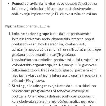
Pomoći upravljanju na više nivoa
obezbjeđujući put za
lokalne zajednice kako bi u potpunosti učestvovale u
oblikovanju implementacije EU ciljeva u svim oblastima.
Ključne komponente CLLD-a:
Lokalne akcione grupe
treba da čine predstavnici
lokalnih i privatnih socio-ekonomskih interesa, poput
preduzetnika i njihovih saradnika, lokalne vlasti,
udruženja na području regiona i ruralnih udruženja, grupe
građana (poput manjina, starijih građana,
žena/muškaraca, omladine, preduzetnika, itd.), zajednice i
volonterskih organizacija, itd. Najmanje 50% glasova u
odlukama o izboru treba da budu glasovi partnera koji
nisu javna vlast a ni jedna interesna grupa ne treba da ima
više od 49% glasova.
Strategije lokalnog razvoja
treba da budu u skladu sa
relevantnim programima ESI fondova kroz koje su
podržane. One treba da definišu područje i populaciju
koje obuhvata strategija; uključujući analizu potreba i