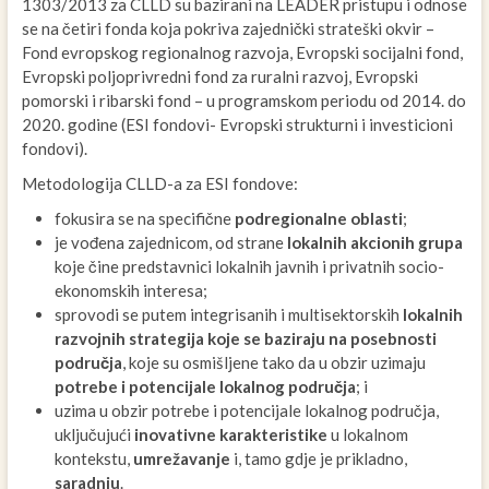
1303/2013 za CLLD su bazirani na LEADER pristupu i odnose
se na četiri fonda koja pokriva zajednički strateški okvir –
Fond evropskog regionalnog razvoja, Evropski socijalni fond,
Evropski poljoprivredni fond za ruralni razvoj, Evropski
pomorski i ribarski fond – u programskom periodu od 2014. do
2020. godine (ESI fondovi- Evropski strukturni i investicioni
fondovi).
Metodologija CLLD-a za ESI fondove:
fokusira se na specifične
podregionalne oblasti
;
je vođena zajednicom, od strane
lokalnih akcionih grupa
koje čine predstavnici lokalnih javnih i privatnih socio-
ekonomskih interesa;
sprovodi se putem integrisanih i multisektorskih
lokalnih
razvojnih strategija koje se baziraju na posebnosti
područja
, koje su osmišljene tako da u obzir uzimaju
potrebe i potencijale lokalnog područja
; i
uzima u obzir potrebe i potencijale lokalnog područja,
uključujući
inovativne karakteristike
u lokalnom
kontekstu,
umrežavanje
i, tamo gdje je prikladno,
saradnju
.