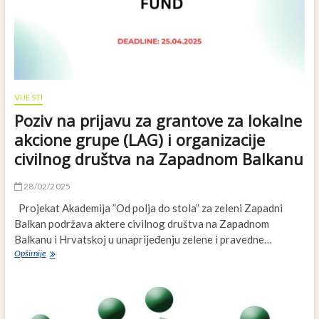
do
stola
(F2F)
VIJESTI
Poziv na prijavu za grantove za lokalne
akcione grupe (LAG) i organizacije
civilnog društva na Zapadnom Balkanu
28/02/2025
Projekat Akademija ”Od polja do stola” za zeleni Zapadni
Balkan podržava aktere civilnog društva na Zapadnom
Balkanu i Hrvatskoj u unaprijeđenju zelene i pravedne…
Poziv
Opširnije
na
prijavu
za
grantove
za