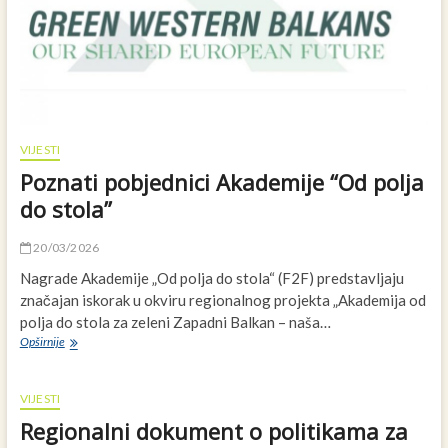
VIJESTI
Poznati pobjednici Akademije “Od polja
do stola”
20/03/2026
Nagrade Akademije „Od polja do stola“ (F2F) predstavljaju
značajan iskorak u okviru regionalnog projekta „Akademija od
polja do stola za zeleni Zapadni Balkan – naša…
Poznati
Opširnije
pobjednici
Akademije
“Od
VIJESTI
polja
Regionalni dokument o politikama za
do