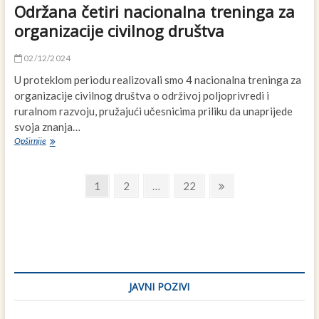
Održana četiri nacionalna treninga za
organizacije civilnog društva
02/12/2024
U proteklom periodu realizovali smo 4 nacionalna treninga za
organizacije civilnog društva o održivoj poljoprivredi i
ruralnom razvoju, pružajući učesnicima priliku da unaprijede
svoja znanja…
Održana
Opširnije
četiri
nacionalna
Navigacija
treninga
Page
Page
Page
Next
1
2
…
22
za
page
člancima
organizacije
civilnog
društva
JAVNI POZIVI