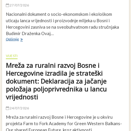
27/07/2026
Nacionalni dokument o socio-ekonomskom i ekološkom
uticaju lanca vrijednosti i proizvodnje mlijeka u Bosni i
Hercegovini zasniva se na sveobuhvatnom radu stručnjaka
Budimir Draženka Ovaj…
Nacionalni
Opširnije
dokument
o
socio-
VIJESTI
ekonomskom
Mreža za ruralni razvoj Bosne i
i
ekološkom
Hercegovine izradila je strateški
uticaju
dokument: Deklaracija za jačanje
lanca
vrijednosti
položaja poljoprivrednika u lancu
i
vrijednosti
proizvodnje
mlijeka
u
24/07/2026
Bosni
Mreža za ruralni razvoj Bosne i Hercegovine je u okviru
i
projekta Farm to Fork Academy for Green Western Balkans-
Hercegovini
Our shared European Future, kroz aktivnosti…