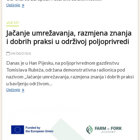
Mreža
Opširnije
za
ruralni
razvoj
VIJESTI
Bosne
Jačanje umrežavanja, razmjena znanja
i
Hercegovine
i dobrih praksi u održivoj poljoprivredi
izradila
je
04/06/2026
strateški
dokument:
Danas je u Han Pijesku, na poljoprivrednom gazdinstvu
Deklaracija
Tomislava Rubeža, održana demonstrativna radionica pod
za
nazivom „Jačanje umrežavanja, razmjena znanja i dobrih praksi
jačanje
u bavljenju održivom…
položaja
poljoprivrednika
Jačanje
Opširnije
u
umrežavanja,
lancu
razmjena
vrijednosti
znanja
i
dobrih
praksi
u
održivoj
poljoprivredi