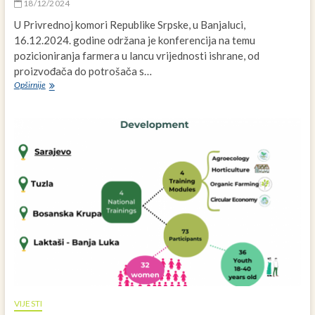
18/12/2024
U Privrednoj komori Republike Srpske, u Banjaluci,
16.12.2024. godine održana je konferencija na temu
pozicioniranja farmera u lancu vrijednosti ishrane, od
proizvođača do potrošača s…
Održana
Opširnije
konferencija
u
Banjaluci:
Pozicioniranje
farmera
u
lancu
vrijednosti
od
proizvođača
do
potrošača
(mlijeko
i
mliječni
proizvodi)
VIJESTI