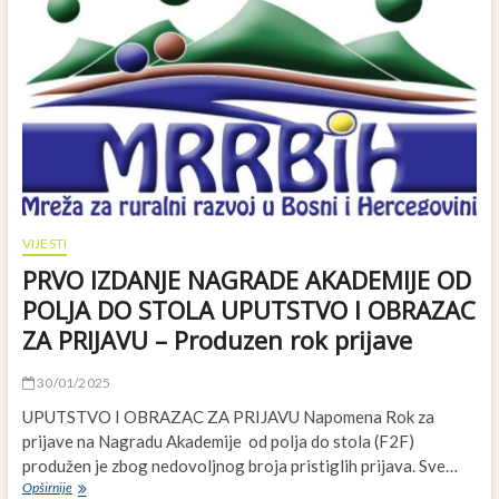
lokalne
akcione
grupe
(LAG)
i
organizacije
civilnog
društva
na
Zapadnom
Balkanu
VIJESTI
PRVO IZDANJE NAGRADE AKADEMIJE OD
POLJA DO STOLA UPUTSTVO I OBRAZAC
ZA PRIJAVU – Produzen rok prijave
30/01/2025
UPUTSTVO I OBRAZAC ZA PRIJAVU Napomena Rok za
prijave na Nagradu Akademije od polja do stola (F2F)
produžen je zbog nedovoljnog broja pristiglih prijava. Sve…
PRVO
Opširnije