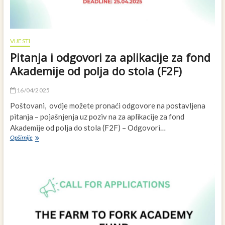
ruralnim
područjima
Zapadnog
Balkana
VIJESTI
Pitanja i odgovori za aplikacije za fond
Akademije od polja do stola (F2F)
16/04/2025
Poštovani, ovdje možete pronaći odgovore na postavljena
pitanja – pojašnjenja uz poziv na za aplikacije za fond
Akademije od polja do stola (F2F) – Odgovori…
Pitanja
Opširnije
i
odgovori
za
aplikacije
za
fond
Akademije
od
polja