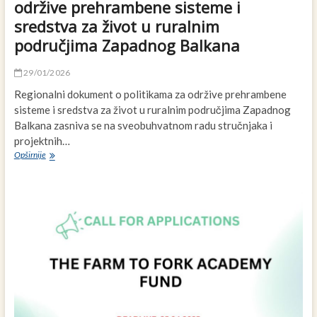
stola”
održive prehrambene sisteme i
sredstva za život u ruralnim
područjima Zapadnog Balkana
29/01/2026
Regionalni dokument o politikama za održive prehrambene
sisteme i sredstva za život u ruralnim područjima Zapadnog
Balkana zasniva se na sveobuhvatnom radu stručnjaka i
projektnih…
Regionalni
Opširnije
dokument
o
politikama
za
održive
prehrambene
sisteme
i
sredstva
za
život
u