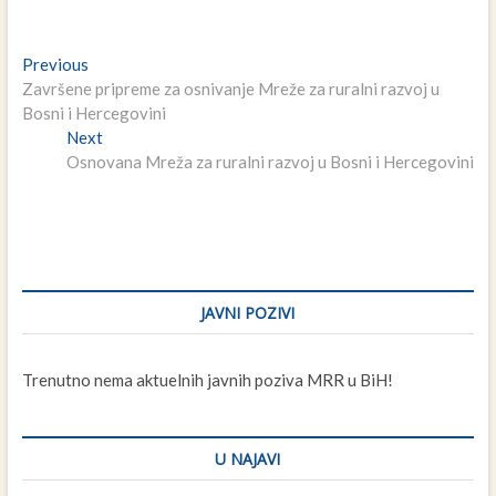
Navigacija
Previous
Previous
post:
Završene pripreme za osnivanje Mreže za ruralni razvoj u
članaka
Bosni i Hercegovini
Next
Next
post:
Osnovana Mreža za ruralni razvoj u Bosni i Hercegovini
JAVNI POZIVI
Trenutno nema aktuelnih javnih poziva MRR u BiH!
U NAJAVI