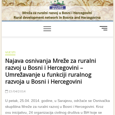
Skip
to
content
M
e
n
u
B
VIJESTI
u
Najava osnivanja Mreže za ruralni
t
razvoj u Bosni i Hercegovini –
t
Umrežavanje u funkciji ruralnog
o
n
razvoja u Bosni i Hercegovini
15/04/2014
U petak, 25.04. 2014. godine, u Sarajevu, održaće se Osnivačka
skupština Mreže za ruralni razvoj u Bosni i Hercegovini. Kroz
ovu inicijativu, 24 organizacija civilnog društva u BiH koje se