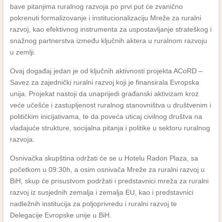
bave pitanjima ruralnog razvoja po prvi put će zvanično
pokrenuti formalizovanje i institucionalizaciju Mreže za ruralni
razvoj, kao efektivnog instrumenta za uspostavljanje strateškog i
snažnog partnerstva između ključnih aktera u ruralnom razvoju
u zemlji.
Ovaj događaj jedan je od ključnih aktivnosti projekta ACoRD –
Savez za zajednički ruralni razvoj koji je finansirala Evropska
unija. Projekat nastoji da unaprijedi građanski aktivizam kroz
veće učešće i zastupljenost ruralnog stanovništva u društvenim i
političkim inicijativama, te da poveća uticaj civilnog društva na
vladajuće strukture, socijalna pitanja i politike u sektoru ruralnog
razvoja.
Osnivačka skupština održati će se u Hotelu Radon Plaza, sa
početkom u 09:30h, a osim osnivača Mreže za ruralni razvoj u
BiH, skup će prisustvom podržati i predstavnici mreža za ruralni
razvoj iz susjednih zemalja i zemalja EU, kao i predstavnici
nadležnih institucija za poljoprivredu i ruralni razvoj te
Delegacije Evropske unije u BiH.