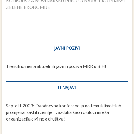
post:
KONKURS ZA NOVINARSKU PRIČU O NAJBOLJOJ PRAKSI
ZELENE EKONOMIJE
JAVNI POZIVI
Trenutno nema aktuelnih javnih poziva MRR u BiH!
U NAJAVI
Sep-okt 2023: Dvodnevna konferencija na temu klimatskih
promjena, zaštiti zemlje i vazduha kao i o ulozi mreža
organizacija civilnog društva!