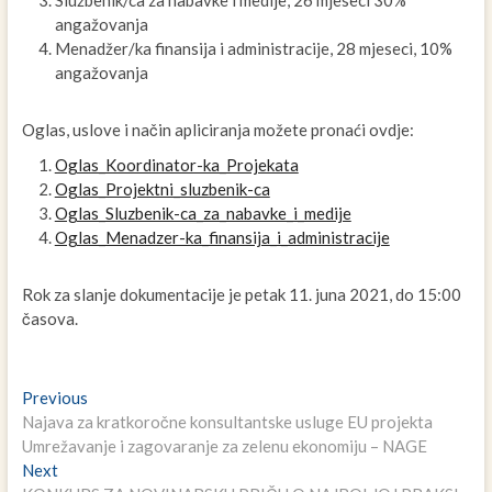
angažovanja
Menadžer/ka finansija i administracije, 28 mjeseci, 10%
angažovanja
Oglas, uslove i način apliciranja možete pronaći ovdje:
Oglas_Koordinator-ka_Projekata
Oglas_Projektni_sluzbenik-ca
Oglas_Sluzbenik-ca_za_nabavke_i_medije
Oglas_Menadzer-ka_finansija_i_administracije
Rok za slanje dokumentacije je petak 11. juna 2021, do 15:00
časova.
Navigacija
Previous
Previous
post:
Najava za kratkoročne konsultantske usluge EU projekta
članaka
Umrežavanje i zagovaranje za zelenu ekonomiju – NAGE
Next
Next