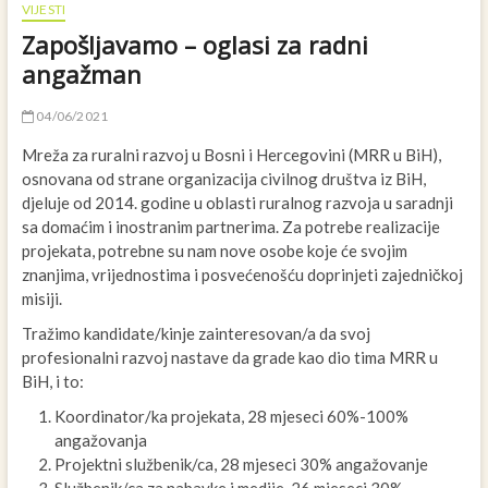
VIJESTI
Zapošljavamo – oglasi za radni
angažman
04/06/2021
Mreža za ruralni razvoj u Bosni i Hercegovini (MRR u BiH),
osnovana od strane organizacija civilnog društva iz BiH,
djeluje od 2014. godine u oblasti ruralnog razvoja u saradnji
sa domaćim i inostranim partnerima. Za potrebe realizacije
projekata, potrebne su nam nove osobe koje će svojim
znanjima, vrijednostima i posvećenošću doprinjeti zajedničkoj
misiji.
Tražimo kandidate/kinje zainteresovan/a da svoj
profesionalni razvoj nastave da grade kao dio tima MRR u
BiH, i to:
Koordinator/ka projekata, 28 mjeseci 60%-100%
angažovanja
Projektni službenik/ca, 28 mjeseci 30% angažovanje
Službenik/ca za nabavke i medije, 26 mjeseci 30%