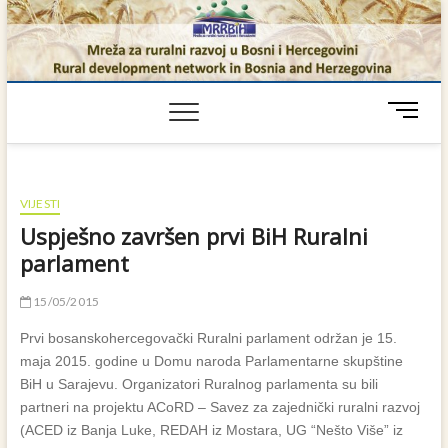
Skip
to
content
M
e
n
u
B
VIJESTI
u
Uspješno završen prvi BiH Ruralni
t
parlament
t
o
15/05/2015
n
Prvi bosanskohercegovački Ruralni parlament održan je 15.
maja 2015. godine u Domu naroda Parlamentarne skupštine
BiH u Sarajevu. Organizatori Ruralnog parlamenta su bili
partneri na projektu ACoRD – Savez za zajednički ruralni razvoj
(ACED iz Banja Luke, REDAH iz Mostara, UG “Nešto Više” iz