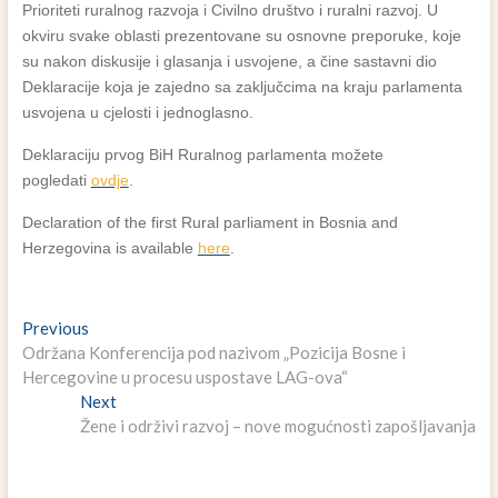
Prioriteti ruralnog razvoja i Civilno društvo i ruralni razvoj. U
okviru svake oblasti prezentovane su osnovne preporuke, koje
su nakon diskusije i glasanja i usvojene, a čine sastavni dio
Deklaracije koja je zajedno sa zaključcima na kraju parlamenta
usvojena u cjelosti i jednoglasno.
Deklaraciju prvog BiH Ruralnog parlamenta možete
pogledati
ovdje
.
Declaration of the first Rural parliament in Bosnia and
Herzegovina is available
here
.
Navigacija
Previous
Previous
post:
Održana Konferencija pod nazivom „Pozicija Bosne i
članaka
Hercegovine u procesu uspostave LAG-ova“
Next
Next
post:
Žene i održivi razvoj – nove mogućnosti zapošljavanja