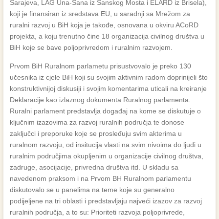
Sarajeva, LAG Una-Sana iz Sanskog Mosta i ELARD iz Brisela),
koji je finansiran iz sredstava EU, u saradnji sa Mrežom za
ruralni razvoj u BiH koja je takođe, osnovana u okviru ACoRD
projekta, a koju trenutno čine 18 organizacija civilnog društva u
BiH koje se bave poljoprivredom i ruralnim razvojem.
Prvom BiH Ruralnom parlametu prisustvovalo je preko 130
učesnika iz cjele BiH koji su svojim aktivnim radom doprinijeli što
konstruktivnijoj diskusiji i svojim komentarima uticali na kreiranje
Deklaracije kao izlaznog dokumenta Ruralnog parlamenta.
Ruralni parlament predstavlja događaj na kome se diskutuje o
ključnim izazovima za razvoj ruralnih područja te donose
zaključci i preporuke koje se prosleđuju svim akterima u
ruralnom razvoju, od insitucija vlasti na svim nivoima do ljudi u
ruralnim područjima okupljenim u organizacije civilnog društva,
zadruge, asocijacije, privredna društva itd. U skladu sa
navedenom praksom i na Prvom BH Ruralnom parlamentu
diskutovalo se u panelima na teme koje su generalno
podijeljene na tri oblasti i predstavljaju najveći izazov za razvoj
ruralnih područja, a to su: Prioriteti razvoja poljoprivrede,