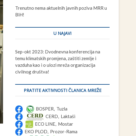
t
Trenutno nema aktuelnih javnih poziva MRR u
t
BiH!
o
n
U NAJAVI
Sep-okt 2023: Dvodnevna konferencija na
temu klimatskih promjena, zaštiti zemlje i
vazduha kao i o ulozi mreža organizacija
civilnog društva!
PRATITE AKTIVNOSTI ČLANICA MREŽE
BOSPER, Tuzla
CERD, Laktaši
ECO LINE, Mostar
EKO PLOD, Prozor-Rama