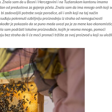
šta. Znala sam da u Bosni i Hercegovini i na Tuzlanskom kantonu imamo
 jedan od preduslova za gajenje pčela. Znala sam da ima mnogo onih koji s
i zadovoljili potrebe svoje porodice, ali i onih koji na taj način
suđuju pokrenuti ozbiljniju proizvodnju iz straha od nemogućnosti
, također je pokazalo da se puno meda uvozi pa je za mene kao ekonomisti
ljela sam podržati lokalne proizvođače, kojih je veoma mnogo, pomoći
u bez straha da li će moći pronaći tržište za svoj proizvod u koji su uložil