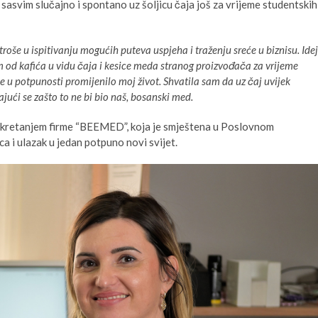
svim slučajno i spontano uz šoljicu čaja još za vrijeme studentskih
roše u ispitivanju mogućih puteva uspjeha i traženju sreće u biznisu. Ide
m od kafića u vidu čaja i kesice meda stranog proizvođača za vrijeme
e u potpunosti promijenilo moj život. Shvatila sam da uz čaj uvijek
jući se zašto to ne bi bio naš, bosanski med.
a pokretanjem firme “BEEMED”, koja je smještena u Poslovnom
ca i ulazak u jedan potpuno novi svijet.