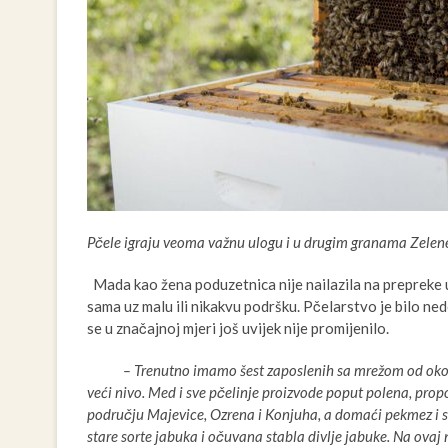
Pčele igraju veoma važnu ulogu i u drugim granama Zelen
Mada kao žena poduzetnica nije nailazila na prepreke u 
sama uz malu ili nikakvu podršku. Pčelarstvo je bilo ne
se u značajnoj mjeri još uvijek nije promijenilo.
– Trenutno imamo šest zaposlenih sa mrežom od ok
veći nivo. Med i sve pčelinje proizvode poput polena, prop
području Majevice, Ozrena i Konjuha, a domaći pekmez i si
stare sorte jabuka i očuvana stabla divlje jabuke. Na ov