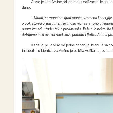
A sve je kod Amine,od ideje do realizacije, krenulo sa
dana.
–
Mladi, nezaposleni ljudi mnogo vremena i energije t
o pokretanju biznisa meni je, mogu reći, servirana u jedno
pauze između studentskih predavanja. To je bilo nešto što j
dobijemo neki uvozni med, kaže pomalo i ljutito Amina pita
Kada je, prije više od jedne decenije, krenula s
inkubatoru Lipnica, za Aminu je to bila velika nepoznani