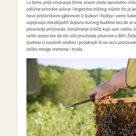
i o tome, prije otvaranja firme, nisam znala apsolutno ni
odlične prirodne uslove i bogatstvo biljnog svijeta što je
bave pčelarstvom uglavnom iz ljubavi i hobija i samo kako b
uspijevaju obezbijediti dopunu kućnog budžeta bez da se u
plasiranja proizvoda. Istraživanje tržišta koje sam radila
veliki izazov bio da što više proizvoda plasiram u BiH. Že
ljudima iz ruralnih sredina i potaknuti ih na veću proizvodnj
toliko mnogo vremena i truda.