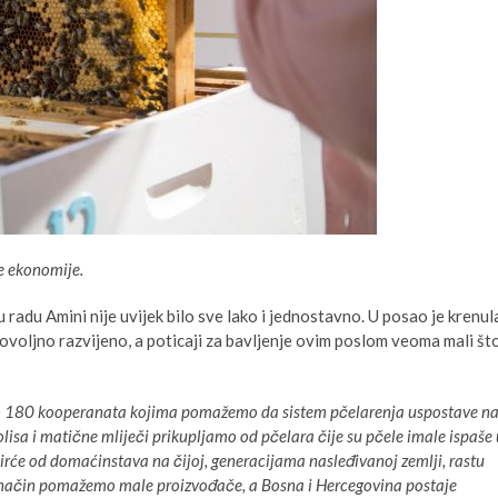
e ekonomije.
radu Amini nije uvijek bilo sve lako i jednostavno. U posao je krenul
dovoljno razvijeno, a poticaji za bavljenje ovim poslom veoma mali št
o 180 kooperanata kojima pomažemo da sistem pčelarenja uspostave n
olisa i matične mliječi prikupljamo od pčelara čije su pčele imale ispaše 
rće od domaćinstava na čijoj, generacijama nasleđivanoj zemlji, rastu
aj način pomažemo male proizvođače, a Bosna i Hercegovina postaje