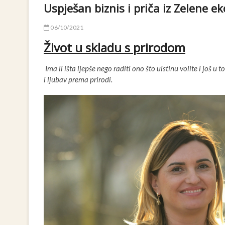
Uspješan biznis i priča iz Zelene e
06/10/2021
Život u skladu s prirodom
Ima li išta ljepše nego raditi ono što uistinu volite i još
i ljubav p
rema prirodi.