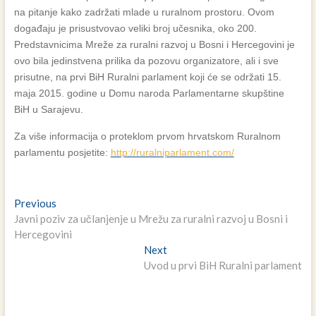
na pitanje kako zadržati mlade u ruralnom prostoru. Ovom
događaju je prisustvovao veliki broj učesnika, oko 200.
Predstavnicima Mreže za ruralni razvoj u Bosni i Hercegovini je
ovo bila jedinstvena prilika da pozovu organizatore, ali i sve
prisutne, na prvi BiH Ruralni parlament koji će se održati 15.
maja 2015. godine u Domu naroda Parlamentarne skupštine
BiH u Sarajevu.
Za više informacija o proteklom prvom hrvatskom Ruralnom
parlamentu posjetite:
http://ruralniparlament.com/
Navigacija
Previous
Previous
post:
Javni poziv za učlanjenje u Mrežu za ruralni razvoj u Bosni i
članaka
Hercegovini
Next
Next
post:
Uvod u prvi BiH Ruralni parlament