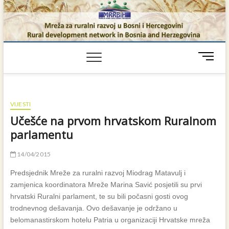
Skip
to
content
M
e
n
u
B
VIJESTI
u
Učešće na prvom hrvatskom Ruralnom
t
parlamentu
t
o
14/04/2015
n
Predsjednik Mreže za ruralni razvoj Miodrag Matavulj i
zamjenica koordinatora Mreže Marina Savić posjetili su prvi
hrvatski Ruralni parlament, te su bili počasni gosti ovog
trodnevnog dešavanja. Ovo dešavanje je održano u
belomanastirskom hotelu Patria u organizaciji Hrvatske mreža