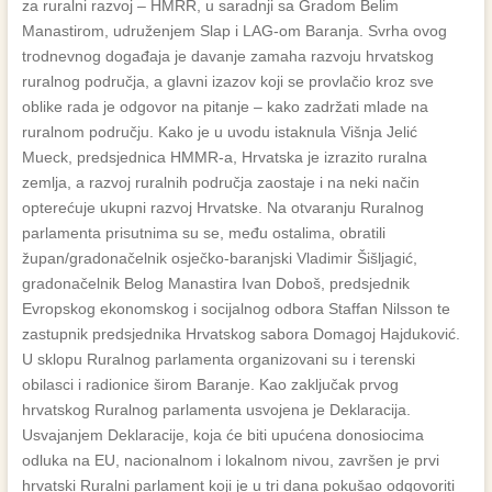
za ruralni razvoj – HMRR, u saradnji sa Gradom Belim
Manastirom, udruženjem Slap i LAG-om Baranja. Svrha ovog
trodnevnog događaja je davanje zamaha razvoju hrvatskog
ruralnog područja, a glavni izazov koji se provlačio kroz sve
oblike rada je odgovor na pitanje – kako zadržati mlade na
ruralnom području. Kako je u uvodu istaknula Višnja Jelić
Mueck, predsjednica HMMR-a, Hrvatska je izrazito ruralna
zemlja, a razvoj ruralnih područja zaostaje i na neki način
opterećuje ukupni razvoj Hrvatske. Na otvaranju Ruralnog
parlamenta prisutnima su se, među ostalima, obratili
župan/gradonačelnik osječko-baranjski Vladimir Šišljagić,
gradonačelnik Belog Manastira Ivan Doboš, predsjednik
Evropskog ekonomskog i socijalnog odbora Staffan Nilsson te
zastupnik predsjednika Hrvatskog sabora Domagoj Hajduković.
U sklopu Ruralnog parlamenta organizovani su i terenski
obilasci i radionice širom Baranje. Kao zaključak prvog
hrvatskog Ruralnog parlamenta usvojena je Deklaracija.
Usvajanjem Deklaracije, koja će biti upućena donosiocima
odluka na EU, nacionalnom i lokalnom nivou, završen je prvi
hrvatski Ruralni parlament koji je u tri dana pokušao odgovoriti