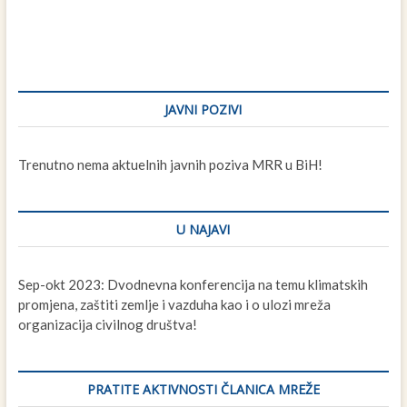
JAVNI POZIVI
Trenutno nema aktuelnih javnih poziva MRR u BiH!
U NAJAVI
Sep-okt 2023: Dvodnevna konferencija na temu klimatskih
promjena, zaštiti zemlje i vazduha kao i o ulozi mreža
organizacija civilnog društva!
PRATITE AKTIVNOSTI ČLANICA MREŽE