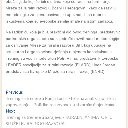
obučiti ljude koji će biti dio tima koje će raditi na formiranju
Mreže za ruralni razvoj u Bosni i Hercegovini, kako da razviju
metodologiju za njeno osnivanje i upoznati ih sa dobrim
iskustvima koje su evropske zemlje imale na istom zadatku.
Na radionici, koja je bila praktični dio ovog treninga, predstavnici
partnerskih organizacija su zajednički razvili nacrt metodologije
za osnivanje Mreže za ruralni razvoj u BiH, koji upućuje na
strukturna i organizaciona rješenja u njenom konstituisanju.
Trening su vodili moderatori Petri Rinne, predstavnik Evropske
LEADER asocijacije za ruralni razvoja (ELARD) i Ines Jordan
predstavnica Evropske Mreže za ruralni razvoj (ENRD).
Navigacija
Previous
Previous
post:
Trening za trenere u Banja Luci – Efikasna analiza politika i
članaka
zagovaranje – Politike zasnovane na stvarnim činjenicama
Next
Next
post:
Trening za trenere u Sarajevu – RURALNI ANIMATORI U
SLUŽBI RURALNOG RAZVOJA