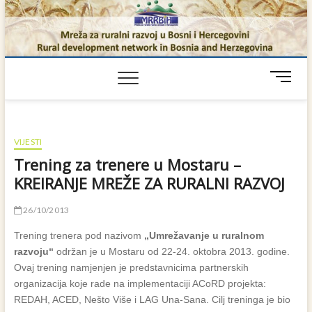
Skip
to
content
M
e
n
u
B
VIJESTI
u
Trening za trenere u Mostaru –
t
KREIRANJE MREŽE ZA RURALNI RAZVOJ
t
o
26/10/2013
n
Trening trenera pod nazivom
„Umrežavanje u ruralnom
razvoju“
održan je u Mostaru od 22-24. oktobra 2013. godine.
Ovaj trening namjenjen je predstavnicima partnerskih
organizacija koje rade na implementaciji ACoRD projekta:
REDAH, ACED, Nešto Više i LAG Una-Sana. Cilj treninga je bio