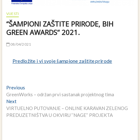
VIJESTI
“ŠAMPIONI ZAŠTITE PRIRODE, BIH
GREEN AWARDS“ 2021.
08/04/2021
Predložite i vi svoje šampione zaštite prirode
Navigacija
Previous
Previous
post:
GreenWorks – održan prvi sastanak projektnog tima
članaka
Next
Next
post:
VIRTUELNO PUTOVANJE – ONLINE KARAVAN ZELENOG
PREDUZETNIŠTVA U OKVIRU ‘’NAGE’’ PROJEKTA