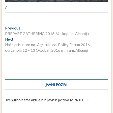
?
Navigacija
Previous
Previous
post:
PREPARE GATHERING 2016, Voskopoje, Albanija
članaka
Next
Next
post:
Naše prisustvo na ‘’Agricultural Policy Forum 2016’’,
održanom 12 – 13 Oktobar, 2016 u Tirani, Albaniji
JAVNI POZIVI
Trenutno nema aktuelnih javnih poziva MRR u BiH!