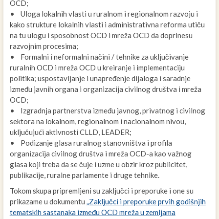
OCD;
• Uloga lokalnih vlasti u ruralnom i regionalnom razvoju i
kako strukture lokalnih vlasti i administrativna reforma utiču
na tu ulogu i sposobnost OCD i mreža OCD da doprinesu
razvojnim procesima;
• Formalni i neformalni načini / tehnike za uključivanje
ruralnih OCD i mreža OCD u kreiranje i implementaciju
politika; uspostavljanje i unapređenje dijaloga i saradnje
između javnih organa i organizacija civilnog društva i mreža
OCD;
• Izgradnja partnerstva između javnog, privatnog i civilnog
sektora na lokalnom, regionalnom i nacionalnom nivou,
uključujući aktivnosti CLLD, LEADER;
• Podizanje glasa ruralnog stanovništva i profila
organizacija civilnog društva i mreža OCD-a kao važnog
glasa koji treba da se čuje i uzme u obzir kroz publicitet,
publikacije, ruralne parlamente i druge tehnike.
Tokom skupa pripremljeni su zaključci i preporuke i one su
prikazame u dokumentu
„Zaključci i preporuke prvih godišnjih
tematskih sastanaka između OCD mreža u zemljama