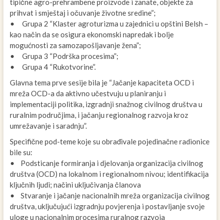
tipične agro-prehrambene proizvode i zanate, objekte za
prihvat i smještaj i očuvanje životne sredine”;
• Grupa 2 “Klaster agroturizma u zajednici u opštini Belsh –
kao način da se osigura ekonomski napredak i bolje
mogućnosti za samozapošljavanje žena”;
• Grupa 3 “Podrška procesima”;
• Grupa 4 “Rukotvorine”.
Glavna tema prve sesije bila je “Jačanje kapaciteta OCD i
mreža OCD-a da aktivno učestvuju u planiranju i
implementaciji politika, izgradnji snažnog civilnog društva u
ruralnim područjima, i jačanju regionalnog razvoja kroz
umrežavanje i saradnju”.
Specifične pod-teme koje su obrađivale pojedinačne radionice
bile su:
• Podsticanje formiranja i djelovanja organizacija civilnog
društva (OCD) na lokalnom i regionalnom nivou; identifikacija
ključnih ljudi; načini uključivanja članova
• Stvaranje i jačanje nacionalnih mreža organizacija civilnog
društva, uključujući izgradnju povjerenja i postavljanje svoje
uloge u nacionalnim procesima ruralnog razvoja