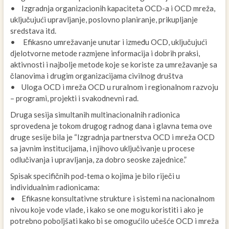
• Izgradnja organizacionih kapaciteta OCD-a i OCD mreža,
uključujući upravljanje, poslovno planiranje, prikupljanje
sredstava itd.
• Efikasno umrežavanje unutar i između OCD, uključujući
djelotvorne metode razmjene informacija i dobrih praksi,
aktivnosti i najbolje metode koje se koriste za umrežavanje sa
članovima i drugim organizacijama civilnog društva
• Uloga OCD i mreža OCD u ruralnom i regionalnom razvoju
– programi, projekti i svakodnevni rad.
Druga sesija simultanih multinacionalnih radionica
sprovedena je tokom drugog radnog dana i glavna tema ove
druge sesije bila je “Izgradnja partnerstva OCD i mreža OCD
sa javnim institucijama, i njihovo uključivanje u procese
odlučivanja i upravljanja, za dobro seoske zajednice.”
Spisak specifičnih pod-tema o kojima je bilo riječi u
individualnim radionicama:
• Efikasne konsultativne strukture i sistemi na nacionalnom
nivou koje vode vlade, i kako se one mogu koristiti i ako je
potrebno poboljšati kako bi se omogućilo učešće OCD i mreža