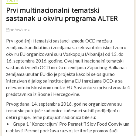
VIJESTI
Prvi multinacionalni tematski
sastanak u okviru programa ALTER
18/09/2016
Prvi godišnji i tematski sastanci između OCD mreža u
zemljama kandidatima i zemljama sa relevantnim iskustvom u
okviru EU organizovani su u Voskopoju (Albanija) od 13. do
16. septembra 2016. godine. Ovaj multinacionalni tematski
sastanak između OCD mreža u zemljama Zapadnog Balkana i
zemljama unutar EU dio je projekta kako bi se osigurao
intenzivan dijalog sa institucijama EU i mrežama OCD-a sa
relevantnim iskustvom unutar EU. Sastanku su prisustvovala 4
predstavnika iz Bosne i Hercegovine.
Prvog dana, 14. septembra 2016. godine organizovane su
tematske putujuće radionice i učesnici su bili podijeljeni u
četiri grupe. Teme putujućih radionica bile su:
• Grupa 1 “Konzorcijum“ Pro Permet ”i Slov Food Convivium
u oblasti Permet podržava razvoj teritorije promovišući