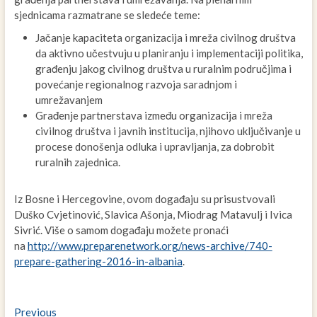
sjednicama razmatrane se sledeće teme:
Jačanje kapaciteta organizacija i mreža civilnog društva
da aktivno učestvuju u planiranju i implementaciji politika,
građenju jakog civilnog društva u ruralnim područjima i
povećanje regionalnog razvoja saradnjom i
umrežavanjem
Građenje partnerstava između organizacija i mreža
civilnog društva i javnih institucija, njihovo uključivanje u
procese donošenja odluka i upravljanja, za dobrobit
ruralnih zajednica.
Iz Bosne i Hercegovine, ovom događaju su prisustvovali
Duško Cvjetinović, Slavica Ašonja, Miodrag Matavulj i Ivica
Sivrić. Više o samom događaju možete pronaći
na
http://www.preparenetwork.org/news-archive/740-
prepare-gathering-2016-in-albania
.
Navigacija
Previous
Previous