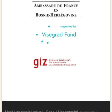
Mreža za ruralni razvoj u Bosni i Hercegovini
| Designed by: