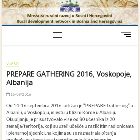
Skip
to
content
M
e
n
u
B
VIJESTI
u
PREPARE GATHERING 2016, Voskopoje,
t
Albanija
t
o
16/09/2016
n
Od 14-16 septembra 2016. održan je ”PREPARE Gathering” u
Albaniji, u Voskopoju, mjestu u blizini Korče u Albaniji.
Okupljanju je prisustvovalo više od 80 učesnika iz 20
zemalja/teritorija, koji su uzeli učešće u različitim radionicama
i plenarnoj sjednici, na kojima su se razmatrala pitanja
građenja partnerstava i umrežavanja. Na plenarnim