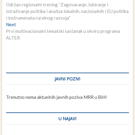
post:
Održan regionalni trening “Zagovaranje, lobiranje i
članaka
istraživanje politika i analiza lokalnih, nacionalnih i EU politika
i instrumenata ruralnog razvoja”
Next
Next
post:
Prvi multinacionalni tematski sastanak u okviru programa
ALTER
JAVNI POZIVI
Trenutno nema aktuelnih javnih poziva MRR u BiH!
U NAJAVI