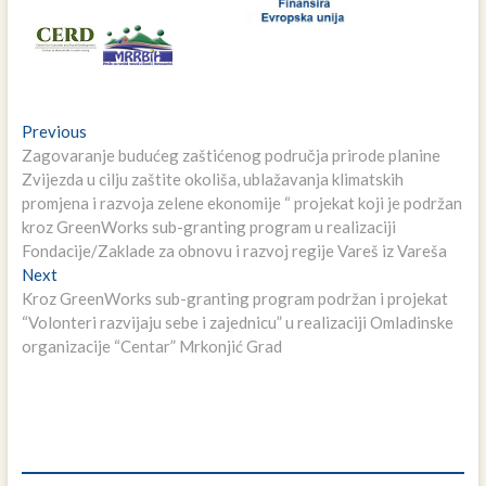
Navigacija
Previous
Previous
post:
Zagovaranje budućeg zaštićenog područja prirode planine
članaka
Zvijezda u cilju zaštite okoliša, ublažavanja klimatskih
promjena i razvoja zelene ekonomije “ projekat koji je podržan
kroz GreenWorks sub-granting program u realizaciji
Fondacije/Zaklade za obnovu i razvoj regije Vareš iz Vareša
Next
Next
post:
Kroz GreenWorks sub-granting program podržan i projekat
“Volonteri razvijaju sebe i zajednicu” u realizaciji Omladinske
organizacije “Centar” Mrkonjić Grad