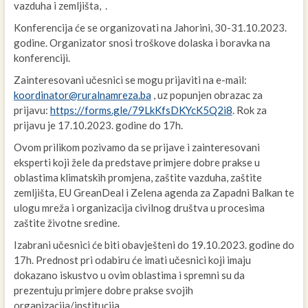
vazduha i zemljišta, .
Konferencija će se organizovati na Jahorini, 30-31.10.2023.
godine. Organizator snosi troškove dolaska i boravka na
konferenciji.
Zainteresovani učesnici se mogu prijaviti na e-mail:
koordinator@ruralnamreza.ba
, uz popunjen obrazac za
prijavu:
https://forms.gle/79LkKfsDKYcK5Q2i8
. Rok za
prijavu je 17.10.2023. godine do 17h.
Ovom prilikom pozivamo da se prijave i zainteresovani
eksperti koji žele da predstave primjere dobre prakse u
oblastima klimatskih promjena, zaštite vazduha, zaštite
zemljišta, EU GreanDeal i Zelena agenda za Zapadni Balkan te
ulogu mreža i organizacija civilnog društva u procesima
zaštite životne sredine.
Izabrani učesnici će biti obavješteni do 19.10.2023. godine do
17h. Prednost pri odabiru će imati učesnici koji imaju
dokazano iskustvo u ovim oblastima i spremni su da
prezentuju primjere dobre prakse svojih
organizacija/institucija.