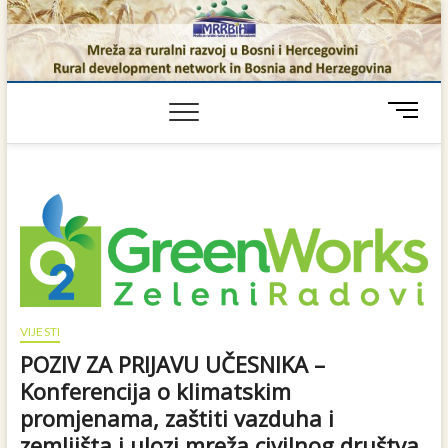
Skip
to
content
M
e
n
u
B
u
t
t
o
n
VIJESTI
POZIV ZA PRIJAVU UČESNIKA –
Konferencija o klimatskim
promjenama, zaštiti vazduha i
zemljišta i ulozi mreža civilnog društva