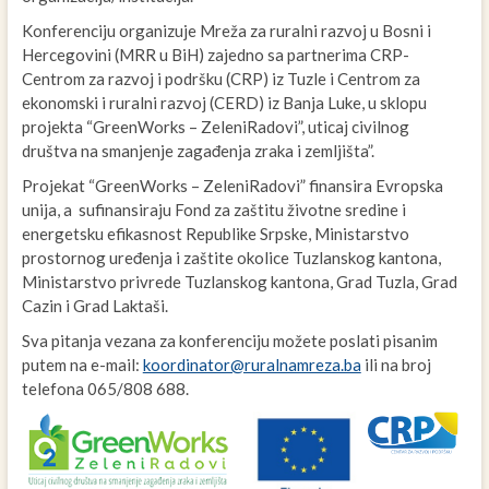
Konferenciju organizuje Mreža za ruralni razvoj u Bosni i
Hercegovini (MRR u BiH) zajedno sa partnerima CRP-
Centrom za razvoj i podršku (CRP) iz Tuzle i Centrom za
ekonomski i ruralni razvoj (CERD) iz Banja Luke, u sklopu
projekta “GreenWorks – ZeleniRadovi”, uticaj civilnog
društva na smanjenje zagađenja zraka i zemljišta”.
Projekat “GreenWorks – ZeleniRadovi” finansira Evropska
unija, a sufinansiraju Fond za zaštitu životne sredine i
energetsku efikasnost Republike Srpske, Ministarstvo
prostornog uređenja i zaštite okolice Tuzlanskog kantona,
Ministarstvo privrede Tuzlanskog kantona, Grad Tuzla, Grad
Cazin i Grad Laktaši.
Sva pitanja vezana za konferenciju možete poslati pisanim
putem na e-mail:
koordinator@ruralnamreza.ba
ili na broj
telefona 065/808 688.