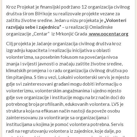
Kroz Projekat je finansijski podržano 12 organizacija civilnog
društva širom BiH koje su realizovale projekte vezane za
zaštitu životne sredine. Jedan u nizu projekata je
„
Volonteri
razvijaju sebe i zajednicu
“
– u realizaciji Omladinske
organizacije „Centar“ iz Mrkonjić Grada
www.oocentar.org
Cilj projekta je Jačanje organizacija civilnog društva kroz
izgradnju kapaciteta i realizaciju inicijativa u oblasti
volonterizma, sa posebnim fokusom na povećanja nivoa
znanja i svijesti javnosti o značaju zaštite životne sredine,
klimatskih promjena i o radu organizacija civilnog društva po
tim pitanjima. S tim u vezi, Lokalni volonterski servis je mjesto
gdje svi zainteresovani građani mogu dobiti informaciju o
volonterizmu, volonterskim angažmanima i ujedno mjesto
gdje sve organizacije i institucije mogu na brz način doći do
potrebnog broja profilisanih, edukovanih volontera. LVS je
struktura koja na efikasan način nastoji da poveže osobu
zainteresovanu za volontiranje sa organizacijama i
institucijama u kojima je pomoć volontera potrebna. Servis
radi na regrutovanju volontera iz zajednice, koje dalje, po