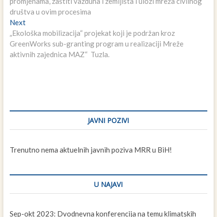
promjenama, zaštiti vazduha i zemljišta i ulozi mreža civilnog
društva u ovim procesima
Next
Next
post:
„Ekološka mobilizacija“ projekat koji je podržan kroz
GreenWorks sub-granting program u realizaciji Mreže
aktivnih zajednica MAZ“ Tuzla.
JAVNI POZIVI
Trenutno nema aktuelnih javnih poziva MRR u BiH!
U NAJAVI
Sep-okt 2023: Dvodnevna konferencija na temu klimatskih