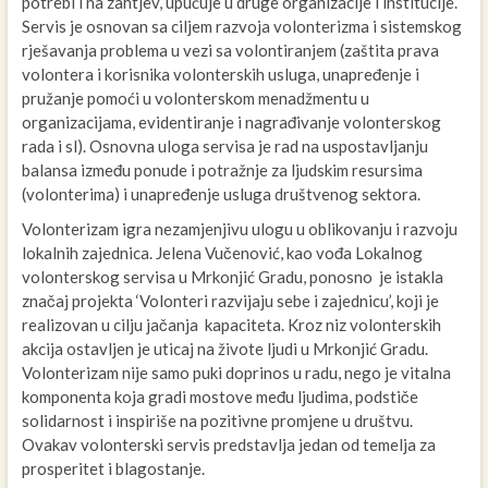
potrebi i na zahtjev, upućuje u druge organizacije i institucije.
Servis je osnovan sa ciljem razvoja volonterizma i sistemskog
rješavanja problema u vezi sa volontiranjem (zaštita prava
volontera i korisnika volonterskih usluga, unapređenje i
pružanje pomoći u volonterskom menadžmentu u
organizacijama, evidentiranje i nagrađivanje volonterskog
rada i sl). Osnovna uloga servisa je rad na uspostavljanju
balansa između ponude i potražnje za ljudskim resursima
(volonterima) i unapređenje usluga društvenog sektora.
Volonterizam igra nezamjenjivu ulogu u oblikovanju i razvoju
lokalnih zajednica. Jelena Vučenović, kao vođa Lokalnog
volonterskog servisa u Mrkonjić Gradu, ponosno je istakla
značaj projekta ‘Volonteri razvijaju sebe i zajednicu’, koji je
realizovan u cilju jačanja kapaciteta. Kroz niz volonterskih
akcija ostavljen je uticaj na živote ljudi u Mrkonjić Gradu.
Volonterizam nije samo puki doprinos u radu, nego je vitalna
komponenta koja gradi mostove među ljudima, podstiče
solidarnost i inspiriše na pozitivne promjene u društvu.
Ovakav volonterski servis predstavlja jedan od temelja za
prosperitet i blagostanje.