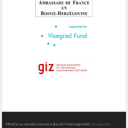
Mreža za ruralni razvoj u Bosni i Hercegovini
| Designed by: