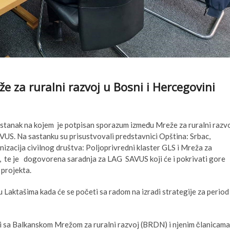
 za ruralni razvoj u Bosni i Hercegovini
stanak na kojem je potpisan sporazum između Mreže za ruralni razv
VUS. Na sastanku su prisustvovali predstavnici Opština: Srbac,
izacija civilnog društva: Poljoprivredni klaster GLS i Mreža za
a, te je dogovorena saradnja za LAG SAVUS koji će i pokrivati gore
 projekta.
Laktašima kada će se početi sa radom na izradi strategije za period
nji sa Balkanskom Mrežom za ruralni razvoj (BRDN) i njenim članicama