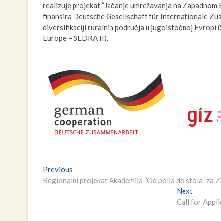
realizuje projekat ”Jačanje umrežavanja na Zapadnom B
finansira Deutsche Gesellschaft für Internationale Z
diversifikaciji ruralnih područja u jugoistočnoj Evropi 
Europe – SEDRA II).
Navigacija
Previous
Previous
post:
Regionalni projekat Akademija “Od polja do stola” za 
članaka
Next
Next
post:
Call for Ap