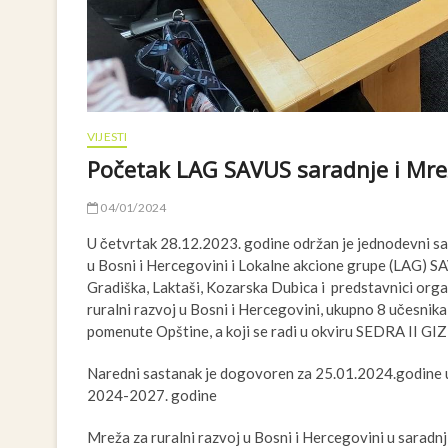
VIJESTI
Početak LAG SAVUS saradnje i Mreže
04/01/2024
U četvrtak 28.12.2023. godine održan je jednodevni sa
u Bosni i Hercegovini i Lokalne akcione grupe (LAG) SA
Gradiška, Laktaši, Kozarska Dubica i predstavnici organ
ruralni razvoj u Bosni i Hercegovini, ukupno 8 učesnik
pomenute Opštine, a koji se radi u okviru SEDRA II GIZ
Naredni sastanak je dogovoren za 25.01.2024.godine u 
2024-2027. godine
Mreža za ruralni razvoj u Bosni i Hercegovini u sarad