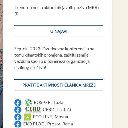
t
Trenutno nema aktuelnih javnih poziva MRR u
t
BiH!
o
n
U NAJAVI
Sep-okt 2023: Dvodnevna konferencija na
temu klimatskih promjena, zaštiti zemlje i
vazduha kao i o ulozi mreža organizacija
civilnog društva!
PRATITE AKTIVNOSTI ČLANICA MREŽE
BOSPER, Tuzla
CERD, Laktaši
ECO LINE, Mostar
EKO PLOD, Prozor-Rama