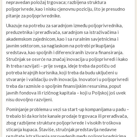
nepravedan položaj trgovaca; razbijena struktura
poljoprivrede, kao i nisku cjenovnu poziciju, što je presudno
pitanje za poljoprivrednike.
Ukazuje na potrebu za saradnjom između poljoprivrednika,
preduzetnika i prerađivača, saradnjom sa istraživačima i
akademskom zajednicom, kao i sa ruralnim savjetnicima i
javnim sektorom, sa naglaskom na potrebi prikupljanja
sredstava, kao spoljnih i diferenciranih izvora finansiranja.
Stručnjak se osvrće na značaj inovacija u poljoprivredi i kako
ih treba razvijati – prije svega, ideje treba da potiču od
potreba krajnjih korisnika, koji treba da budu uključeni u
stvaranje i validaciju ovih inovacija. Inovatori u poljoprivredi
treba da razmisle o spoljnim finansijskim resursima, poput
javnih fondova ili rizičnog kapitala – koji u Poljskoj još uvek
nisu dovoljno razvijeni.
Pominjanje problema u vezi sa start-up kompanijama u padu –
trebalo bi da koriste kanale prodaje trgovaca ili prerađivača,
zbog razbijene strukture poljoprivrede i visokih troškova
sticanja kupaca. Štaviše, stručnjak predstavlja nedavne
rezultate istraživanja sprovedenih među poljoprivrednicima,