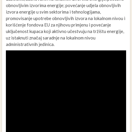
obnovljivim izvorima energije; povećanje udjela obnovljivih
izvora energije u svim sektorima i tehnologijama,
promovisanje upotrebe obnovljivih izvora na lokalnom nivou i
korišćenje fondova EU za njihovu primjenu i povećanje
uključenost kupaca koji aktivno učestvuju na tržištu energije,
uz istaknuti značaj saradnje na lokalnom nivou
administrativnih jedinica.