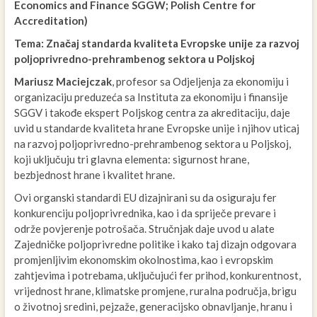
Economics and Finance SGGW; Polish Centre for
Accreditation)
Tema: Značaj standarda kvaliteta Evropske unije za razvoj
poljoprivredno-prehrambenog sektora u Poljskoj
Mariusz Maciejczak
, profesor sa Odjeljenja za ekonomiju i
organizaciju preduzeća sa Instituta za ekonomiju i finansije
SGGV i takođe ekspert Poljskog centra za akreditaciju, daje
uvid u standarde kvaliteta hrane Evropske unije i njihov uticaj
na razvoj poljoprivredno-prehrambenog sektora u Poljskoj,
koji uključuju tri glavna elementa: sigurnost hrane,
bezbjednost hrane i kvalitet hrane.
Ovi organski standardi EU dizajnirani su da osiguraju fer
konkurenciju poljoprivrednika, kao i da spriječe prevare i
održe povjerenje potrošača. Stručnjak daje uvod u alate
Zajedničke poljoprivredne politike i kako taj dizajn odgovara
promjenljivim ekonomskim okolnostima, kao i evropskim
zahtjevima i potrebama, uključujući fer prihod, konkurentnost,
vrijednost hrane, klimatske promjene, ruralna područja, brigu
o životnoj sredini, pejzaže, generacijsko obnavljanje, hranu i