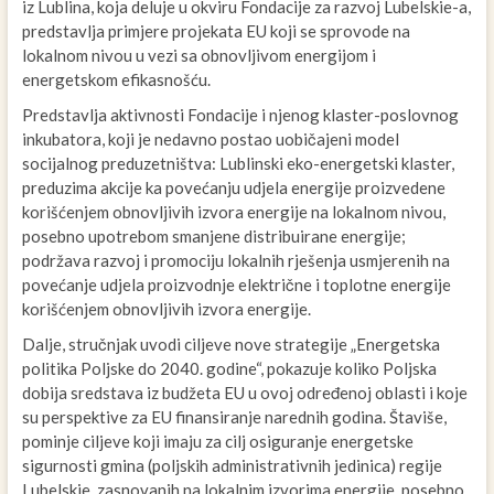
iz Lublina, koja deluje u okviru Fondacije za razvoj Lubelskie-a,
predstavlja primjere projekata EU koji se sprovode na
lokalnom nivou u vezi sa obnovljivom energijom i
energetskom efikasnošću.
Predstavlja aktivnosti Fondacije i njenog klaster-poslovnog
inkubatora, koji je nedavno postao uobičajeni model
socijalnog preduzetništva: Lublinski eko-energetski klaster,
preduzima akcije ka povećanju udjela energije proizvedene
korišćenjem obnovljivih izvora energije na lokalnom nivou,
posebno upotrebom smanjene distribuirane energije;
podržava razvoj i promociju lokalnih rješenja usmjerenih na
povećanje udjela proizvodnje električne i toplotne energije
korišćenjem obnovljivih izvora energije.
Dalje, stručnjak uvodi ciljeve nove strategije „Energetska
politika Poljske do 2040. godine“, pokazuje koliko Poljska
dobija sredstava iz budžeta EU u ovoj određenoj oblasti i koje
su perspektive za EU finansiranje narednih godina. Štaviše,
pominje ciljeve koji imaju za cilj osiguranje energetske
sigurnosti gmina (poljskih administrativnih jedinica) regije
Lubelskie, zasnovanih na lokalnim izvorima energije, posebno