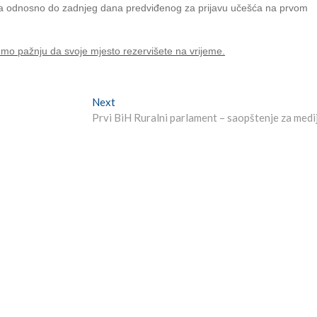
maja odnosno do zadnjeg dana predviđenog za prijavu učešća na prvom
emo pažnju da svoje mjesto rezervišete na vrijeme.
Next
Next
post:
Prvi BiH Ruralni parlament – saopštenje za medi