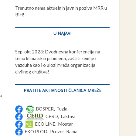
t
Trenutno nema aktuelnih javnih poziva MRR u
t
BiH!
o
n
U NAJAVI
Sep-okt 2023: Dvodnevna konferencija na
temu klimatskih promjena, zaštiti zemlje i
vazduha kao i o ulozi mreža organizacija
civilnog društva!
PRATITE AKTIVNOSTI ČLANICA MREŽE
za
BOSPER, Tuzla
CERD, Laktaši
ECO LINE, Mostar
EKO PLOD, Prozor-Rama