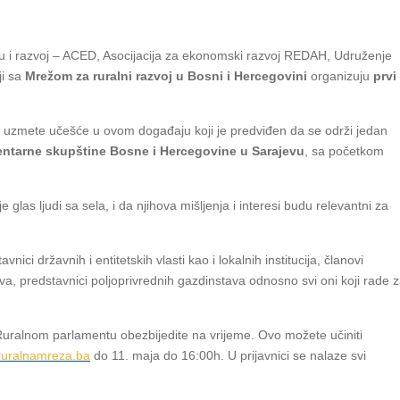
ju i razvoj – ACED, Asocijacija za ekonomski razvoj REDAH, Udruženje
ji sa
Mrežom za ruralni razvoj u Bosni i Hercegovini
organizuju
prvi
a uzmete učešće u ovom događaju koji je predviđen da se održi jedan
ntarne skupštine Bosne i Hercegovine
u Sarajevu
, sa početkom
glas ljudi sa sela, i da njihova mišljenja i interesi budu relevantni za
ci državnih i entitetskih vlasti kao i lokalnih institucija, članovi
a, predstavnici poljoprivrednih gazdinstava odnosno svi oni koji rade 
ralnom parlamentu obezbijedite na vrijeme. Ovo možete učiniti
ruralnamreza.ba
do 11. maja do 16:00h. U prijavnici se nalaze svi