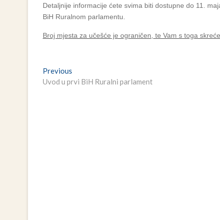
Detaljnije informacije ćete svima biti dostupne do 11. 
BiH Ruralnom parlamentu.
Broj mjesta za učešće je ograničen, te Vam s toga skreć
Navigacija
Previous
Previous
post:
Uvod u prvi BiH Ruralni parlament
članaka