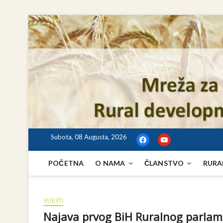
Skip
to
content
Subota, 08 Augusta, 2026
facebook
youtube
POČETNA
O NAMA
ČLANSTVO
RURA
VIJESTI
Najava prvog BiH Ruralnog parla