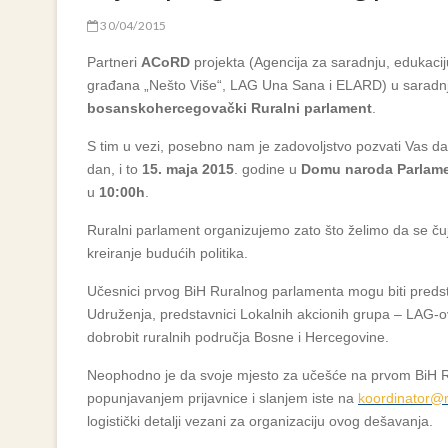
30/04/2015
Partneri
ACoRD
projekta (Agencija za saradnju, edukaci
građana „Nešto Više“, LAG Una Sana i ELARD) u saradn
bosanskohercegovački Ruralni parlament
.
S tim u vezi, posebno nam je zadovoljstvo pozvati Vas d
dan, i to
15. maja 2015
. godine u
Domu naroda Parlame
u
10:00h
.
Ruralni parlament organizujemo zato što želimo da se čuje 
kreiranje budućih politika.
Učesnici prvog BiH Ruralnog parlamenta mogu biti predstavni
Udruženja, predstavnici Lokalnih akcionih grupa – LAG-ov
dobrobit ruralnih područja Bosne i Hercegovine.
Neophodno je da svoje mjesto za učešće na prvom BiH Ru
popunjavanjem prijavnice i slanjem iste na
koordinator@
logistički detalji vezani za organizaciju ovog dešavanja.