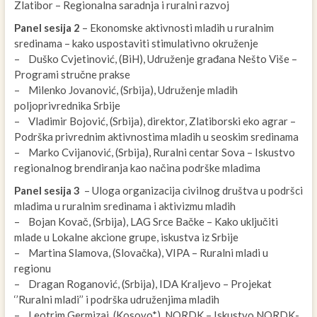
Zlatibor – Regionalna saradnja i ruralni razvoj
Panel sesija 2
– Ekonomske aktivnosti mladih u ruralnim
sredinama – kako uspostaviti stimulativno okruženje
– Duško Cvjetinović, (BiH), Udruženje građana Nešto Više –
Programi stručne prakse
– Milenko Jovanović, (Srbija), Udruženje mladih
poljoprivrednika Srbije
– Vladimir Bojović, (Srbija), direktor, Zlatiborski eko agrar –
Podrška privrednim aktivnostima mladih u seoskim sredinama
– Marko Cvijanović, (Srbija), Ruralni centar Sova – Iskustvo
regionalnog brendiranja kao načina podrške mladima
Panel sesija 3
– Uloga organizacija civilnog društva u podršci
mladima u ruralnim sredinama i aktivizmu mladih
– Bojan Kovač, (Srbija), LAG Srce Bačke – Kako uključiti
mlade u Lokalne akcione grupe, iskustva iz Srbije
– Martina Slamova, (Slovačka), VIPA – Ruralni mladi u
regionu
– Dragan Roganović, (Srbija), IDA Kraljevo – Projekat
‘’Ruralni mladi’’ i podrška udruženjima mladih
– Leotrim Germizaj, (Kosovo*), NORDK – Iskustvo NORDK-