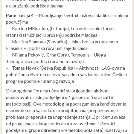
a u pružanju podrške mladima
Panel sesija 4
– Poboljšanje životnih uslova mladih u ruralnim
područjima
– Katrina Miška-Idu, (Letonija), Letonski ruralni forum,
letonski stručnjaci u pružanju podrške mladima
– Martina Slamova (Slovačka) – Iskustvo sa programom
Erasmus + i podrška ruralnim zajednicama
– Miljana Peković, (Crna Gora), Tehnoplis – Uloga
Tehnopolisa u podršci ruralnom razvoju
– Tomas Novak (Češka Republika) – Aktivnosti LAG-ova na
poboljšanju životnih uslova, saradnja sa vladom Južne Češke i
program podrške ruralnog razvoja
Drugog dana Foruma učesnici su prijepodne aktivno
učestvovali u radu podijeljeni u 4 grupe po “rural caffe”
metodologiji. Ova metodologija podrazumijeva kandidovanje
osnovnih tema sa dodatnim podpitanjima (prepoznavanje
problema, preporuke za unapređenje stanja…) pri čemu svaka
od grupa ima stalnog moderatora za ove teme. Učesnici
podeljeni u grupe određeno vreme (oko pola sata) učestvuju u