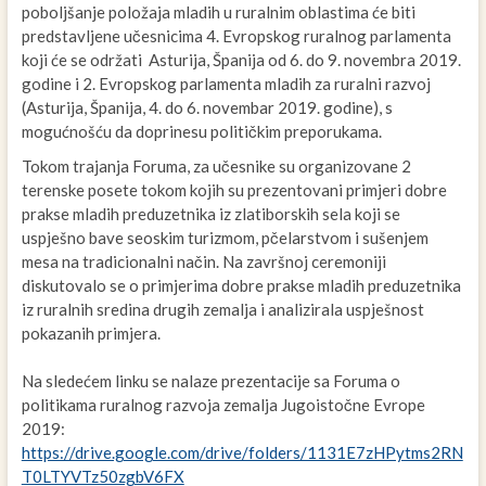
poboljšanje položaja mladih u ruralnim oblastima će biti
predstavljene učesnicima 4. Evropskog ruralnog parlamenta
koji će se održati Asturija, Španija od 6. do 9. novembra 2019.
godine i 2. Evropskog parlamenta mladih za ruralni razvoj
(Asturija, Španija, 4. do 6. novembar 2019. godine), s
mogućnošću da doprinesu političkim preporukama.
Tokom trajanja Foruma, za učesnike su organizovane 2
terenske posete tokom kojih su prezentovani primjeri dobre
prakse mladih preduzetnika iz zlatiborskih sela koji se
uspješno bave seoskim turizmom, pčelarstvom i sušenjem
mesa na tradicionalni način. Na završnoj ceremoniji
diskutovalo se o primjerima dobre prakse mladih preduzetnika
iz ruralnih sredina drugih zemalja i analizirala uspješnost
pokazanih primjera.
Na sledećem linku se nalaze prezentacije sa Foruma o
politikama ruralnog razvoja zemalja Jugoistočne Evrope
2019:
https://drive.google.com/drive/folders/1131E7zHPytms2RN
T0LTYVTz50zgbV6FX