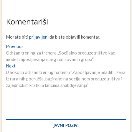
Komentariši
Morate biti
prijavljeni
da biste objavili komentar.
Navigacija
Previous
Previous
post:
Održan trening za trenere „Socijalno preduzetništvo kao
članaka
model zapošljavanja marginalizovanih grupa“
Next
Next
post:
U Sokocu održan trening na temu ”Zapošljavanje mladih i žena
iz ruralnih područja, bazirano na socijalnom preduzetništvu i
zajedničkim kratkim lancima snabdijevanja”
JAVNI POZIVI