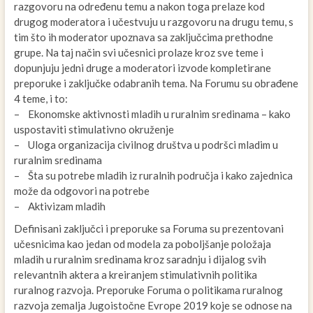
razgovoru na određenu temu a nakon toga prelaze kod
drugog moderatora i učestvuju u razgovoru na drugu temu, s
tim što ih moderator upoznava sa zaključcima prethodne
grupe. Na taj način svi učesnici prolaze kroz sve teme i
dopunjuju jedni druge a moderatori izvode kompletirane
preporuke i zaključke odabranih tema. Na Forumu su obrađene
4 teme, i to:
– Ekonomske aktivnosti mladih u ruralnim sredinama – kako
uspostaviti stimulativno okruženje
– Uloga organizacija civilnog društva u podršci mladim u
ruralnim sredinama
– Šta su potrebe mladih iz ruralnih područja i kako zajednica
može da odgovori na potrebe
– Aktivizam mladih
Definisani zaključci i preporuke sa Foruma su prezentovani
učesnicima kao jedan od modela za poboljšanje položaja
mladih u ruralnim sredinama kroz saradnju i dijalog svih
relevantnih aktera a kreiranjem stimulativnih politika
ruralnog razvoja. Preporuke Foruma o politikama ruralnog
razvoja zemalja Jugoistočne Evrope 2019 koje se odnose na