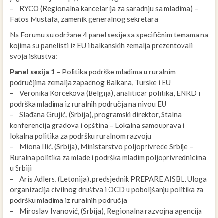
– RYCO (Regionalna kancelarija za saradnju sa mladima) –
Fatos Mustafa, zamenik generalnog sekretara
Na Forumu su održane 4 panel sesije sa specifičnim temama na
kojima su panelisti iz EU i balkanskih zemalja prezentovali
svoja iskustva:
Panel sesija 1
– Politika podrške mladima u ruralnim
područjima zemalja zapadnog Balkana, Turske i EU
– Veronika Korcekova (Belgija), analitičar politika, ENRD i
podrška mladima iz ruralnih područja na nivou EU
– Slađana Grujić, (Srbija), programski direktor, Stalna
konferencija gradova i opština – Lokalna samouprava i
lokalna politika za podršku ruralnom razvoju
– Miona Ilić, (Srbija), Ministarstvo poljoprivrede Srbije –
Ruralna politika za mlade i podrška mladim poljoprivrednicima
u Srbiji
– Aris Adlers, (Letonija), predsjednik PREPARE AISBL, Uloga
organizacija civilnog društva i OCD u poboljšanju politika za
podršku mladima iz ruralnih područja
– Miroslav Ivanović, (Srbija), Regionalna razvojna agencija