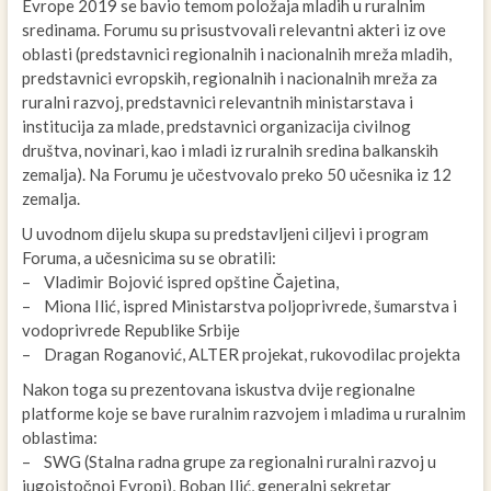
Evrope 2019 se bavio temom položaja mladih u ruralnim
sredinama. Forumu su prisustvovali relevantni akteri iz ove
oblasti (predstavnici regionalnih i nacionalnih mreža mladih,
predstavnici evropskih, regionalnih i nacionalnih mreža za
ruralni razvoj, predstavnici relevantnih ministarstava i
institucija za mlade, predstavnici organizacija civilnog
društva, novinari, kao i mladi iz ruralnih sredina balkanskih
zemalja). Na Forumu je učestvovalo preko 50 učesnika iz 12
zemalja.
U uvodnom dijelu skupa su predstavljeni ciljevi i program
Foruma, a učesnicima su se obratili:
– Vladimir Bojović ispred opštine Čajetina,
– Miona Ilić, ispred Ministarstva poljoprivrede, šumarstva i
vodoprivrede Republike Srbije
– Dragan Roganović, ALTER projekat, rukovodilac projekta
Nakon toga su prezentovana iskustva dvije regionalne
platforme koje se bave ruralnim razvojem i mladima u ruralnim
oblastima:
– SWG (Stalna radna grupe za regionalni ruralni razvoj u
jugoistočnoj Evropi), Boban Ilić, generalni sekretar