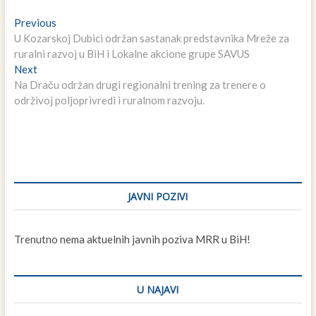
Navigacija
Previous
Previous
post:
U Kozarskoj Dubici održan sastanak predstavnika Mreže za
članaka
ruralni razvoj u BiH i Lokalne akcione grupe SAVUS
Next
Next
post:
Na Draču održan drugi regionalni trening za trenere o
održivoj poljoprivredi i ruralnom razvoju.
JAVNI POZIVI
Trenutno nema aktuelnih javnih poziva MRR u BiH!
U NAJAVI