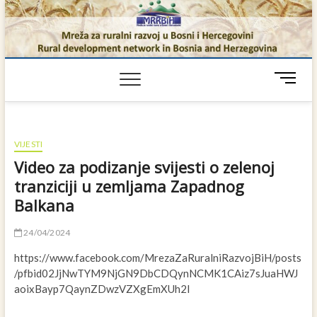
Skip
to
content
M
e
n
u
B
VIJESTI
u
Video za podizanje svijesti o zelenoj
t
tranziciji u zemljama Zapadnog
t
Balkana
o
n
24/04/2024
https://www.facebook.com/MrezaZaRuralniRazvojBiH/posts
/pfbid02JjNwTYM9NjGN9DbCDQynNCMK1CAiz7sJuaHWJ
aoixBayp7QaynZDwzVZXgEmXUh2l