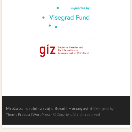
Mreža za ruralni razvoj u Bosni i Hercegovini
| Designed by:
Theme Freesia
|
WordPress
| © Copyright All right reserved