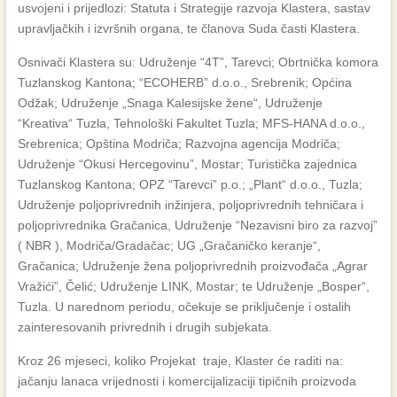
usvojeni i prijedlozi: Statuta i Strategije razvoja Klastera, sastav
upravljačkih i izvršnih organa, te članova Suda časti Klastera.
Osnivači Klastera su: Udruženje “4T”, Tarevci; Obrtnička komora
Tuzlanskog Kantona; “ECOHERB” d.o.o., Srebrenik; Općina
Odžak; Udruženje „Snaga Kalesijske žene“, Udruženje
“Kreativa“ Tuzla, Tehnološki Fakultet Tuzla; MFS-HANA d.o.o.,
Srebrenica; Opština Modriča; Razvojna agencija Modriča;
Udruženje “Okusi Hercegovinu”, Mostar; Turistička zajednica
Tuzlanskog Kantona; OPZ “Tarevci” p.o.; „Plant“ d.o.o., Tuzla;
Udruženje poljoprivrednih inžinjera, poljoprivrednih tehničara i
poljoprivrednika Gračanica, Udruženje “Nezavisni biro za razvoj”
( NBR ), Modriča/Gradačac; UG „Gračaničko keranje“,
Gračanica; Udruženje žena poljoprivrednih proizvođača „Agrar
Vražići”, Čelić; Udruženje LINK, Mostar; te Udruženje „Bosper“,
Tuzla. U narednom periodu, očekuje se priključenje i ostalih
zainteresovanih privrednih i drugih subjekata.
Kroz 26 mjeseci, koliko Projekat traje, Klaster će raditi na:
jačanju lanaca vrijednosti i komercijalizaciji tipičnih proizvoda