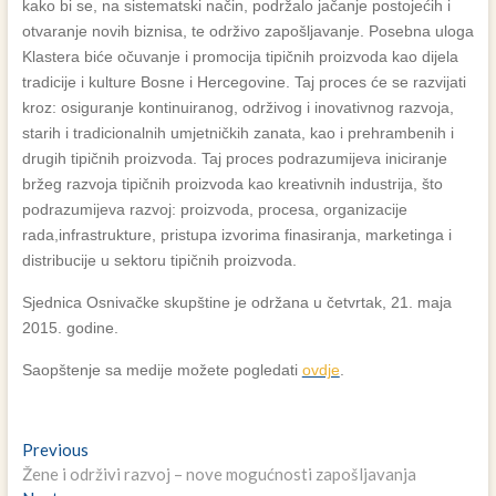
kako bi se, na sistematski način, podržalo jačanje postojećih i
otvaranje novih biznisa, te održivo zapošljavanje. Posebna uloga
Klastera biće očuvanje i promocija tipičnih proizvoda kao dijela
tradicije i kulture Bosne i Hercegovine. Taj proces će se razvijati
kroz: osiguranje kontinuiranog, održivog i inovativnog razvoja,
starih i tradicionalnih umjetničkih zanata, kao i prehrambenih i
drugih tipičnih proizvoda. Taj proces podrazumijeva iniciranje
bržeg razvoja tipičnih proizvoda kao kreativnih industrija, što
podrazumijeva razvoj: proizvoda, procesa, organizacije
rada,infrastrukture, pristupa izvorima finasiranja, marketinga i
distribucije u sektoru tipičnih proizvoda.
Sjednica Osnivačke skupštine je održana u četvrtak, 21. maja
2015. godine.
Saopštenje sa medije možete pogledati
ovdje
.
Navigacija
Previous
Previous
post:
Žene i održivi razvoj – nove mogućnosti zapošljavanja
članaka