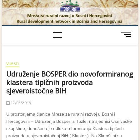
Skip
to
content
M
e
n
u
B
VIJESTI
u
Udruženje BOSPER dio novoformiranog
t
klastera tipičnih proizvoda
t
sjeveroistočne BiH
o
n
22/05/2015
U prostorijama članice Mreže za ruralni razvoj u Bosni i
Hercegovini – Udruženja Bosper iz Tuzle, na sjednici Osnivačke
skupštine, donešena je odluka o formiranju Klastera tipičnih
proizvoda u sjeveroistočnoj BiH ( Klaster ). Na Skupštini su