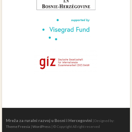
Mreža za ruralni razvoj u Bosni i Hercegovini
| Designed by:
Theme Freesia
|
WordPress
| © Copyright All right reserved