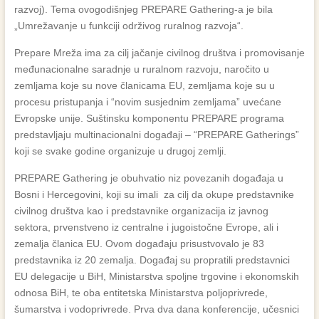
razvoj). Tema ovogodišnjeg PREPARE Gathering-a je bila
„Umrežavanje u funkciji održivog ruralnog razvoja“.
Prepare Mreža ima za cilj jačanje civilnog društva i promovisanje
međunacionalne saradnje u ruralnom razvoju, naročito u
zemljama koje su nove članicama EU, zemljama koje su u
procesu pristupanja i “novim susjednim zemljama” uvećane
Evropske unije. Suštinsku komponentu PREPARE programa
predstavljaju multinacionalni događaji – “PREPARE Gatherings”
koji se svake godine organizuje u drugoj zemlji.
PREPARE Gathering je obuhvatio niz povezanih događaja u
Bosni i Hercegovini, koji su imali za cilj da okupe predstavnike
civilnog društva kao i predstavnike organizacija iz javnog
sektora, prvenstveno iz centralne i jugoistočne Evrope, ali i
zemalja članica EU. Ovom događaju prisustvovalo je 83
predstavnika iz 20 zemalja. Događaj su propratili predstavnici
EU delegacije u BiH, Ministarstva spoljne trgovine i ekonomskih
odnosa BiH, te oba entitetska Ministarstva poljoprivrede,
šumarstva i vodoprivrede. Prva dva dana konferencije, učesnici