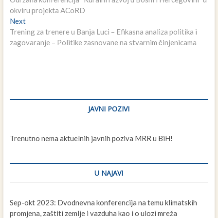
članaka
okviru projekta ACoRD
Next
Next
post:
Trening za trenere u Banja Luci – Efikasna analiza politika i
zagovaranje – Politike zasnovane na stvarnim činjenicama
JAVNI POZIVI
Trenutno nema aktuelnih javnih poziva MRR u BiH!
U NAJAVI
Sep-okt 2023: Dvodnevna konferencija na temu klimatskih
promjena, zaštiti zemlje i vazduha kao i o ulozi mreža