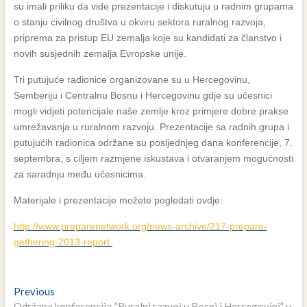
su imali priliku da vide prezentacije i diskutuju u radnim grupama
o stanju civilnog društva u okviru sektora ruralnog razvoja,
priprema za pristup EU zemalja koje su kandidati za članstvo i
novih susjednih zemalja Evropske unije.
Tri putujuće radionice organizovane su u Hercegovinu,
Semberiju i Centralnu Bosnu i Hercegovinu gdje su učesnici
mogli vidjeti potencijale naše zemlje kroz primjere dobre prakse
umrežavanja u ruralnom razvoju. Prezentacije sa radnih grupa i
putujućih radionica održane su posljednjeg dana konferencije, 7.
septembra, s ciljem razmjene iskustava i otvaranjem mogućnosti
za saradnju među učesnicima.
Materijale i prezentacije možete pogledati ovdje:
http://www.preparenetwork.org/news-archive/217-prepare-
gethering-2013-report
Navigacija
Previous
Previous
post:
Održana konferencija “Ruralni razvoj u Bosni i Hercegovini” u