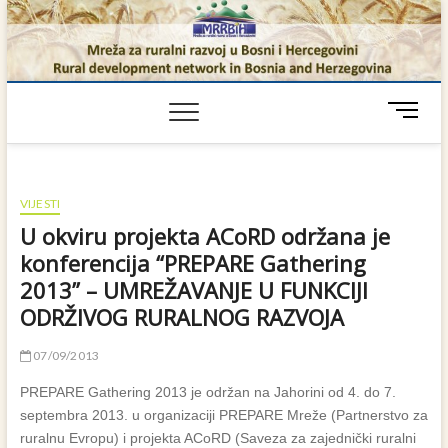
Skip
to
content
M
e
n
u
B
VIJESTI
u
U okviru projekta ACoRD održana je
t
konferencija “PREPARE Gathering
t
2013” – UMREŽAVANJE U FUNKCIJI
o
n
ODRŽIVOG RURALNOG RAZVOJA
07/09/2013
PREPARE Gathering 2013 je održan na Jahorini od 4. do 7.
septembra 2013. u organizaciji PREPARE Mreže (Partnerstvo za
ruralnu Evropu) i projekta ACoRD (Saveza za zajednički ruralni