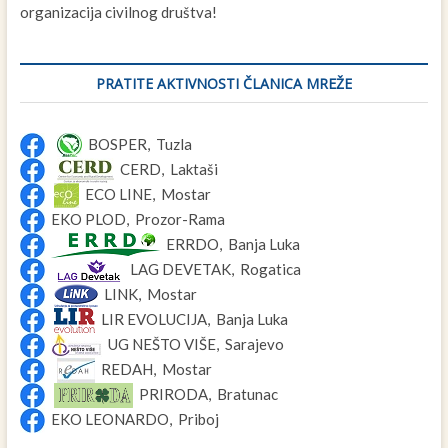
organizacija civilnog društva!
PRATITE AKTIVNOSTI ČLANICA MREŽE
BOSPER, Tuzla
CERD, Laktaši
ECO LINE, Mostar
EKO PLOD, Prozor-Rama
ERRDO, Banja Luka
LAG DEVETAK, Rogatica
LINK, Mostar
LIR EVOLUCIJA, Banja Luka
UG NEŠTO VIŠE, Sarajevo
REDAH, Mostar
PRIRODA, Bratunac
EKO LEONARDO, Priboj