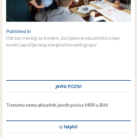
Navigacija
Published in
Održan trening za trenere „Socijalno preduzetništvo kao
članaka
model zapošljavanja marginalizovanih grupa“
JAVNI POZIVI
Trenutno nema aktuelnih javnih poziva MRR u BiH!
U NAJAVI