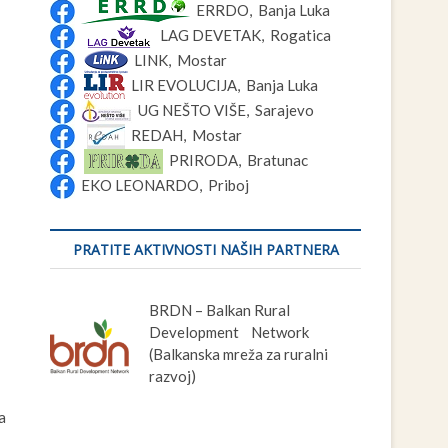
ERRDO, Banja Luka
LAG DEVETAK, Rogatica
LINK, Mostar
LIR EVOLUCIJA, Banja Luka
UG NEŠTO VIŠE, Sarajevo
REDAH, Mostar
PRIRODA, Bratunac
EKO LEONARDO, Priboj
PRATITE AKTIVNOSTI NAŠIH PARTNERA
BRDN – Balkan Rural
Development Network
(Balkanska mreža za ruralni
razvoj)
a