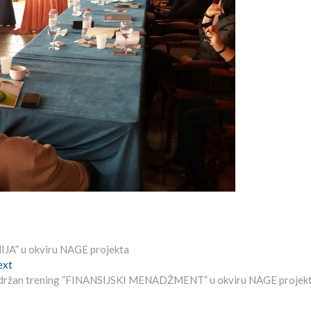
JA” u okviru NAGE projekta
Next
ext
post:
držan trening ”FINANSIJSKI MENADŽMENT” u okviru NAGE projek