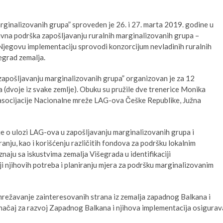
ginalizovanih grupa” sproveden je 26. i 27. marta 2019. godine u
tivna podrška zapošljavanju ruralnih marginalizovanih grupa –
 Njegovu implementaciju sprovodi konzorcijum nevladinih ruralnih
egrad zemalja.
zapošljavanju marginalizovanih grupa” organizovan je za 12
(dvoje iz svake zemlje). Obuku su pružile dve trenerice Monika
asocijacije Nacionalne mreže LAG-ova Češke Republike, Južna
je o ulozi LAG-ova u zapošljavanju marginalizovanih grupa i
ranju, kao i korišćenju različitih fondova za podršku lokalnim
oznaju sa iskustvima zemalja Višegrada u identifikaciji
iji njihovih potreba i planiranju mjera za podršku marginalizovanim
umrežavanje zainteresovanih strana iz zemalja zapadnog Balkana i
načaj za razvoj Zapadnog Balkana i njihova implementacija osigurav