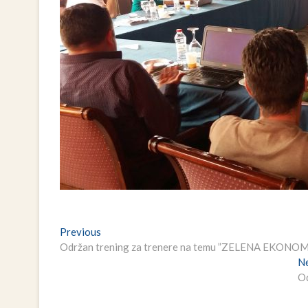
Navigacija
Previous
Previous
post:
Održan trening za trenere na temu ”ZELENA EKONOMI
članaka
N
O