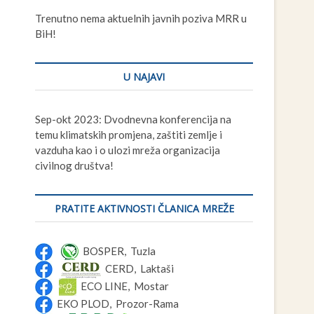
t
Trenutno nema aktuelnih javnih poziva MRR u
t
BiH!
o
n
U NAJAVI
Sep-okt 2023: Dvodnevna konferencija na
temu klimatskih promjena, zaštiti zemlje i
vazduha kao i o ulozi mreža organizacija
civilnog društva!
PRATITE AKTIVNOSTI ČLANICA MREŽE
BOSPER, Tuzla
CERD, Laktaši
ECO LINE, Mostar
EKO PLOD, Prozor-Rama