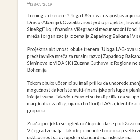
28/03/2019
Trening za trenere “Uloga LAG-ova u zapošljavanju mar
Draču (Albanija). Ova aktivnost je dio projekta „Inova
SineRgi“, koji finansira Višegradski međunarodni fond.
mreža i organizacija iz zemalja Zapadnog Balkana i Viš
Projektna aktivnost, obuke trenera “Uloga LAG-ova u 
predstavnika mreža za ruralni razvoj Zapadnog Balkana 
Slaninova iz VIDA SK i Zuzana Guthova iz Regionalne 
Bohemija.
Tokom obuke učesnici su imali priliku da unaprede znan
mogućnost da koriste multi-finansijske pristupe u plani
inicijativama. Takođe, učesnici su imali priliku da se up
marginalizovanih grupa na teritoriji LAG-a, identifikac
grupama.
Značaj projekta se ogleda u činjenici da se podržava 
Višegrad zemalja. Takođe pomenute teme imaju veliki z
usklađenost sa evropskim standardima i iskustvima.