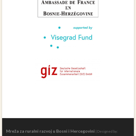
Mreža za ruralni razvoj u Bosni i Hercegovini
| Designed by: