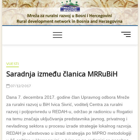
Skip
to
content
M
e
n
u
B
VIJESTI
u
Saradnja između članica MRRuBiH
t
t
07/12/2017
o
n
Dana 7. decembra 2017. godine član Upravnog odbora Mreže
za ruralni razvoj u BiH Ivica Sivrić, voditelj Centra za ruralni
razvoj i poljoprivredu u REDAH-u, održao je radionicu u Rogatici
na temu značaja uključivanja predstavnika javnog, privatnog i
nevladinog sektora u procesu izrade strategije lokalnog razvoja.
REDAH je učestvovao u izradi strategija po MiPRO metodologiji