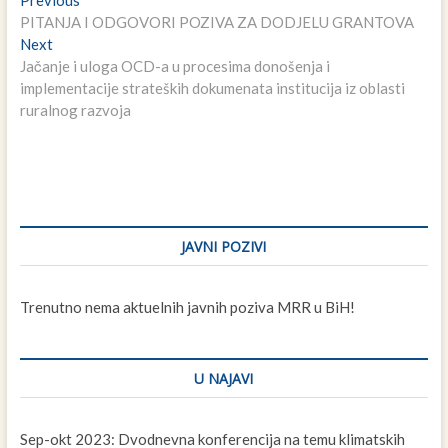
Navigacija
post:
PITANJA I ODGOVORI POZIVA ZA DODJELU GRANTOVA
članaka
Next
Next
post:
Jačanje i uloga OCD-a u procesima donošenja i
implementacije strateških dokumenata institucija iz oblasti
ruralnog razvoja
JAVNI POZIVI
Trenutno nema aktuelnih javnih poziva MRR u BiH!
U NAJAVI
Sep-okt 2023: Dvodnevna konferencija na temu klimatskih