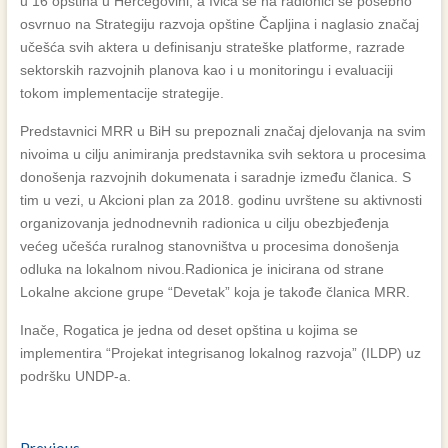
u 16 opština u Hercegovini, a Ivica se na radionici se posebno
osvrnuo na Strategiju razvoja opštine Čapljina i naglasio značaj
učešća svih aktera u definisanju strateške platforme, razrade
sektorskih razvojnih planova kao i u monitoringu i evaluaciji
tokom implementacije strategije.
Predstavnici MRR u BiH su prepoznali značaj djelovanja na svim
nivoima u cilju animiranja predstavnika svih sektora u procesima
donošenja razvojnih dokumenata i saradnje između članica. S
tim u vezi, u Akcioni plan za 2018. godinu uvrštene su aktivnosti
organizovanja jednodnevnih radionica u cilju obezbjeđenja
većeg učešća ruralnog stanovništva u procesima donošenja
odluka na lokalnom nivou.Radionica je inicirana od strane
Lokalne akcione grupe “Devetak” koja je takođe članica MRR.
Inače, Rogatica je jedna od deset opština u kojima se
implementira “Projekat integrisanog lokalnog razvoja” (ILDP) uz
podršku UNDP-a.
Previous
Previous