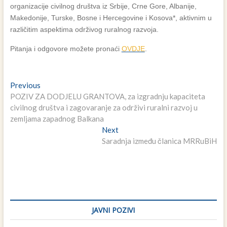
organizacije civilnog društva iz Srbije, Crne Gore, Albanije,
Makedonije, Turske, Bosne i Hercegovine i Kosova*, aktivnim u
različitim aspektima održivog ruralnog razvoja.
Pitanja i odgovore možete pronaći
OVDJE
.
Navigacija
Previous
Previous
post:
POZIV ZA DODJELU GRANTOVA, za izgradnju kapaciteta
članaka
civilnog društva i zagovaranje za održivi ruralni razvoj u
zemljama zapadnog Balkana
Next
Next
post:
Saradnja između članica MRRuBiH
JAVNI POZIVI