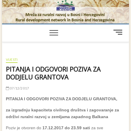
Skip
to
content
M
e
n
u
B
VIJESTI
u
PITANJA I ODGOVORI POZIVA ZA
t
DODJELU GRANTOVA
t
o
07/12/2017
n
PITANJA I ODGOVORI POZIVA ZA DODJELU GRANTOVA,
za izgradnju kapaciteta civilnog društva i zagovaranje za
održivi ruralni razvoj u zemljama zapadnog Balkana
Poziv je otvoren do
17.12.2017 do 23.59 sati
za sve