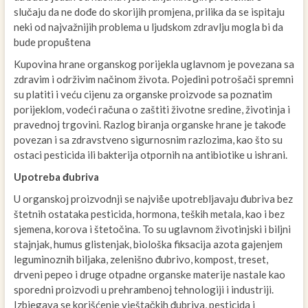
slučaju da ne dođe do skorijih promjena, prilika da se ispitaju
neki od najvažnijih problema u ljudskom zdravlju mogla bi da
bude propuṧtena
Kupovina hrane organskog porijekla uglavnom je povezana sa
zdravim i održivim načinom života. Pojedini potrošači spremni
su platiti i veću cijenu za organske proizvode sa poznatim
porijeklom, vodeći računa o zaštiti životne sredine, životinja i
pravednoj trgovini. Razlog biranja organske hrane je takođe
povezan i sa zdravstveno sigurnosnim razlozima, kao što su
ostaci pesticida ili bakterija otpornih na antibiotike u ishrani.
Upotreba đubriva
U organskoj proizvodnji se najviṧe upotrebljavaju đubriva bez
štetnih ostataka pesticida, hormona, teških metala, kao i bez
sjemena, korova i štetočina. To su uglavnom životinjski i biljni
stajnjak, humus glistenjak, biološka fiksacija azota gajenjem
leguminoznih biljaka, zelenišno đubrivo, kompost, treset,
drveni pepeo i druge otpadne organske materije nastale kao
sporedni proizvodi u prehrambenoj tehnologiji i industriji.
Izbjegava se korišćenje vještačkih đubriva, pesticida i