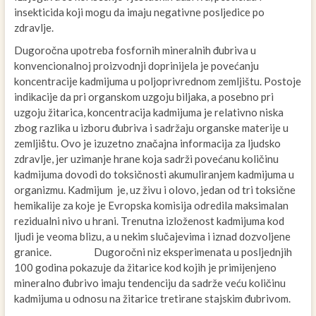
insekticida koji mogu da imaju negativne posljedice po
zdravlje.
Dugoročna upotreba fosfornih mineralnih đubriva u
konvencionalnoj proizvodnji doprinijela je povećanju
koncentracije kadmijuma u poljoprivrednom zemljištu. Postoje
indikacije da pri organskom uzgoju biljaka, a posebno pri
uzgoju žitarica, koncentracija kadmijuma je relativno niska
zbog razlika u izboru đubriva i sadržaju organske materije u
zemljiṧtu. Ovo je izuzetno značajna informacija za ljudsko
zdravlje, jer uzimanje hrane koja sadrži povećanu količinu
kadmijuma dovodi do toksičnosti akumuliranjem kadmijuma u
organizmu. Kadmijum je, uz živu i olovo, jedan od tri toksične
hemikalije za koje je Evropska komisija odredila maksimalan
rezidualni nivo u hrani. Trenutna izloženost kadmijuma kod
ljudi je veoma blizu, a u nekim slučajevima i iznad dozvoljene
granice. Dugoročni niz eksperimenata u posljednjih
100 godina pokazuje da žitarice kod kojih je primijenjeno
mineralno đubrivo imaju tendenciju da sadrže veću količinu
kadmijuma u odnosu na žitarice tretirane stajskim đubrivom.