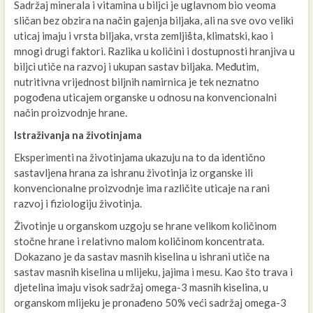
Sadržaj minerala i vitamina u biljci je uglavnom bio veoma
sličan bez obzira na način gajenja biljaka, ali na sve ovo veliki
uticaj imaju i vrsta biljaka, vrsta zemljiṧta, klimatski, kao i
mnogi drugi faktori. Razlika u količini i dostupnosti hranjiva u
biljci utiče na razvoj i ukupan sastav biljaka. Međutim,
nutritivna vrijednost biljnih namirnica je tek neznatno
pogođena uticajem organske u odnosu na konvencionalni
način proizvodnje hrane.
Istraživanja na životinjama
Eksperimenti na životinjama ukazuju na to da identično
sastavljena hrana za ishranu životinja iz organske ili
konvencionalne proizvodnje ima različite uticaje na rani
razvoj i fiziologiju životinja.
Životinje u organskom uzgoju se hrane velikom količinom
stočne hrane i relativno malom količinom koncentrata.
Dokazano je da sastav masnih kiselina u ishrani utiče na
sastav masnih kiselina u mlijeku, jajima i mesu. Kao što trava i
djetelina imaju visok sadržaj omega-3 masnih kiselina, u
organskom mlijeku je pronađeno 50% veći sadržaj omega-3