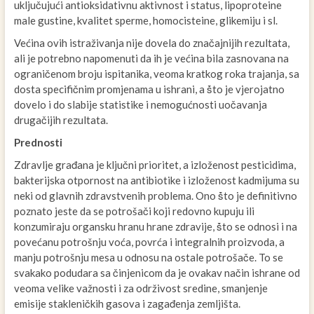
uključujući antioksidativnu aktivnost i status, lipoproteine
male gustine, kvalitet sperme, homocisteine, glikemiju i sl.
Većina ovih istraživanja nije dovela do značajnijih rezultata,
ali je potrebno napomenuti da ih je većina bila zasnovana na
ograničenom broju ispitanika, veoma kratkog roka trajanja, sa
dosta specifičnim promjenama u ishrani, a ṧto je vjerojatno
dovelo i do slabije statistike i nemogućnosti uočavanja
drugačijih rezultata.
Prednosti
Zdravlje građana je ključni prioritet, a izloženost pesticidima,
bakterijska otpornost na antibiotike i izloženost kadmijuma su
neki od glavnih zdravstvenih problema. Ono ṧto je definitivno
poznato jeste da se potrošači koji redovno kupuju ili
konzumiraju organsku hranu hrane zdravije, ṧto se odnosi i na
povećanu potrošnju voća, povrća i integralnih proizvoda, a
manju potrošnju mesa u odnosu na ostale potrošače. To se
svakako podudara sa činjenicom da je ovakav način ishrane od
veoma velike važnosti i za održivost sredine, smanjenje
emisije stakleničkih gasova i zagađenja zemljišta.