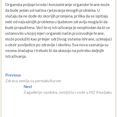
Organska poljoprivreda i konzumiranje organske hrane može
da bude jedan od načina rješavanja mnogih problema. U
slučaju da ne dođe do skorijih promjena, prilika da se ispitaju
neki od najvažnijih problema u ljudskom zdravlju mogla bi da
bude propuṧtena. Veći broj istraživanja je neophodan da bi se
ustanovilo u kojoj mjeri organski način proizvodnje hrane,
može poslužiti kao primjer održivog sistema ishrane, uzimajući
u obzir posljedice po zdravlje i okolinu. Sva nova saznanja su
veoma značajna i trebalo bi da ukazuju na potrebu daljnjih
istraživanja.
Navigacija
Previous
Previous
post:
Zdrava zemlja sa permakulturom
članaka
Next
Next
post:
Zagađenje vazduha, zemljišta i vode u MZ Kiseljaku