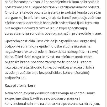
način ishrane povezan je i sa smanjenim rizikom od hroničnih
bolesti kao što su dijabetes tipa 2 i kardiovaskularne bolesti.
Ono ṧto je takođe poznato jeste da je sadržaj fenola povećan
u organskoj hrani. Iako se vjeruje da fenoli posjeduju zaštitne
efekte protiv određenih hroničnih bolesti kod ljudi, trenutno
nije moguće dokazati razlike u bilo kojoj specifičnijoj
zdravstvenoj prednosti s obzirom na način proizvodnje hrane.
Upotreba pesticida i insekticida je ograničena u organskoj
poljoprivredi i mnoge epidemiološke studije ukazuju na
negativne efekte određenih insekticida na kognitivni razvoj
djece. Takvi rizici mogu se svesti na minimum upotrebom
organske hrane, posebno za vrijeme trudnoće i u ranom
razvoju djeteta. Shodno tome, od velikog značaja bi bilo i
uvođenje zaštite bilja bez pesticida u konvencionalnoj
poljoprivredi.
Razvoj biomarkera
Neka od objavljenih kliničkih istraživanja sa kontrolisanim
eksperimentima bavili su se odnosom organske i
konvencionalne hrane na biomarkere povezane sa zdravljem,