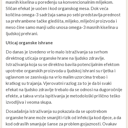
masnih kiselina u poređenju sa konvencionalnim mlijekom.
Sličan efekat je uočen i kod organskog mesa. Dok veća
količina omega-3 sadržaja sama po sebi predstavlja prednost
sa prehrambene tačke gledišta, mlijeko, mliječni proizvoda i
meso čine samo manji udio unosa omega-3 masnih kiselina u
ljudskoj prehrani.
Uticaj organske ishrane
Do danas je izvedeno vrlo malo istraživanja sa svrhom
direktnog uticaja organske hrane na ljudsko zdravlje.
Istraživanja koja su se direktno bavila potencijalnim efektom
upotrebe organskih proizvoda u ljudskoj ishrani su rijetka i
uglavnom se zasnivaju na vrlo malim uzorcima trebao i
kratkog su trajanja. Vjerovatni razlog za to je da bi svaki
efekat na ljudsko zdravlje trebalo da se odnosi na dugoročnije
efekte, a takva vrsta ispitivanja je metodološki prilično teško
izvodljiva i veoma skupa.
Dosadaṧnja istraživanja su pokazala da se upotrebom
organske hrane može smanjiti rizik od infekcija kod djece, a da
kod odraslih smanjuje šanse za problem gojaznosti. Ovakav