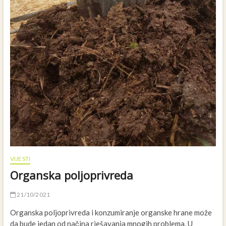
VIJESTI
Organska poljoprivreda
21/10/2021
Organska poljoprivreda i konzumiranje organske hrane može
da bude jedan od načina rješavanja mnogih problema. U