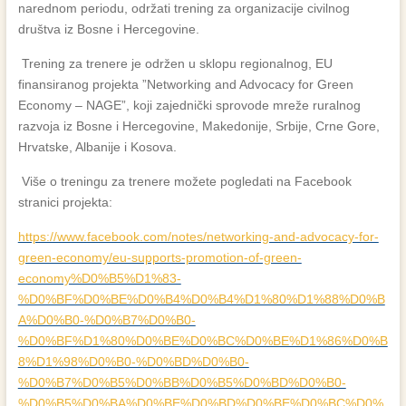
narednom periodu, održati trening za organizacije civilnog
društva iz Bosne i Hercegovine.
Trening za trenere je održen u sklopu regionalnog, EU
finansiranog projekta ”Networking and Advocacy for Green
Economy – NAGE”, koji zajednički sprovode mreže ruralnog
razvoja iz Bosne i Hercegovine, Makedonije, Srbije, Crne Gore,
Hrvatske, Albanije i Kosova.
Više o treningu za trenere možete pogledati na Facebook
stranici projekta:
https://www.facebook.com/notes/networking-and-advocacy-for-
green-economy/eu-supports-promotion-of-green-
economy%D0%B5%D1%83-
%D0%BF%D0%BE%D0%B4%D0%B4%D1%80%D1%88%D0%B
A%D0%B0-%D0%B7%D0%B0-
%D0%BF%D1%80%D0%BE%D0%BC%D0%BE%D1%86%D0%B
8%D1%98%D0%B0-%D0%BD%D0%B0-
%D0%B7%D0%B5%D0%BB%D0%B5%D0%BD%D0%B0-
%D0%B5%D0%BA%D0%BE%D0%BD%D0%BE%D0%BC%D0%