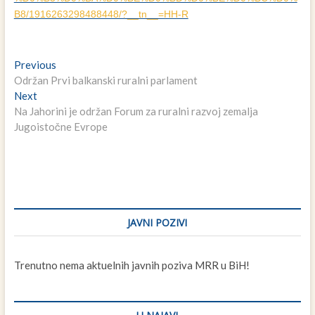
B8/1916263298488448/?__tn__=HH-R
Navigacija
Previous
Previous
post:
Održan Prvi balkanski ruralni parlament
članaka
Next
Next
post:
Na Jahorini je održan Forum za ruralni razvoj zemalja
Jugoistočne Evrope
JAVNI POZIVI
Trenutno nema aktuelnih javnih poziva MRR u BiH!