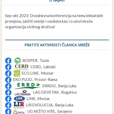
U NAJAVI
Sep-okt 2023: Dvodnevna konferencija na temu klimatskih
promjena, zaštiti zemlje i vazduha kao i o ulozi mreža
organizacija civilnog društva!
PRATITE AKTIVNOSTI ČLANICA MREŽE
BOSPER, Tuzla
CERD, Laktaši
ECO LINE, Mostar
EKO PLOD, Prozor-Rama
ERRDO, Banja Luka
LAG DEVETAK, Rogatica
LINK, Mostar
LIR EVOLUCIJA, Banja Luka
UG NEŠTO VIŠE, Sarajevo