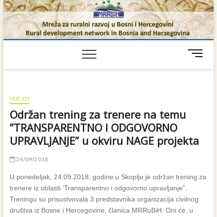
Skip
to
content
M
e
n
u
B
VIJESTI
u
Održan trening za trenere na temu
t
”TRANSPARENTNO I ODGOVORNO
t
UPRAVLJANJE” u okviru NAGE projekta
o
n
24/09/2018
U ponedeljak, 24.09.2018. godine u Skoplju je održan trening za
trenere iz oblasti ‘Transparentno i odgovorno upravljanje”.
Treningu su prisustvovala 3 predstavnika organizacija civilnog
društva iz Bosne i Hercegovine, članica MRRuBiH. Oni će, u