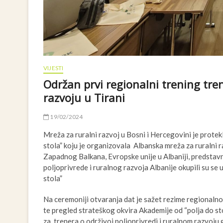
VIJESTI
Održan prvi regionalni trening tren
razvoju u Tirani
19/02/2024
Mreža za ruralni razvoj u Bosni i Hercegovini je prot
stola” koju je organizovala Albanska mreža za ruralni r
Zapadnog Balkana, Evropske unije u Albaniji, predstav
poljoprivrede i ruralnog razvoja Albanije okupili su se u
stola”
Na ceremoniji otvaranja dat je sažet rezime regionaln
te pregled strateškog okvira Akademije od “polja do s
za trenera o održivoj poljoprivredi i ruralnom razvoju