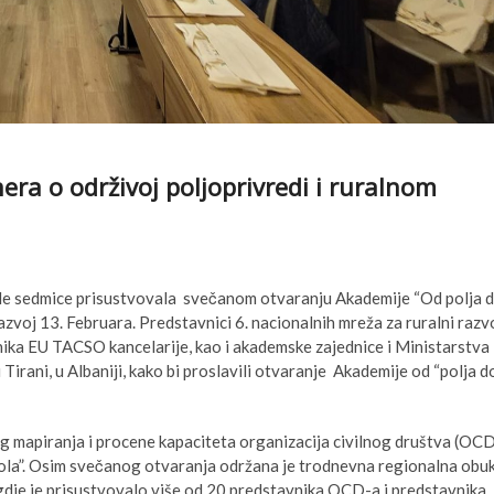
era o održivoj poljoprivredi i ruralnom
ekle sedmice prisustvovala svečanom otvaranju Akademije “Od polja 
azvoj 13. Februara. Predstavnici 6. nacionalnih mreža za ruralni razv
nika EU TACSO kancelarije, kao i akademske zajednice i Ministarstva
 Tirani, u Albaniji, kako bi proslavili otvaranje Akademije od “polja d
og mapiranja i procene kapaciteta organizacija civilnog društva (OC
tola”. Osim svečanog otvaranja održana je trodnevna regionalna obu
 gdje je prisustvovalo više od 20 predstavnika OCD-a i predstavnika