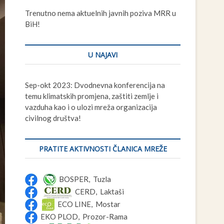
t
Trenutno nema aktuelnih javnih poziva MRR u
t
BiH!
o
n
U NAJAVI
Sep-okt 2023: Dvodnevna konferencija na
temu klimatskih promjena, zaštiti zemlje i
vazduha kao i o ulozi mreža organizacija
civilnog društva!
PRATITE AKTIVNOSTI ČLANICA MREŽE
BOSPER, Tuzla
CERD, Laktaši
ECO LINE, Mostar
EKO PLOD, Prozor-Rama