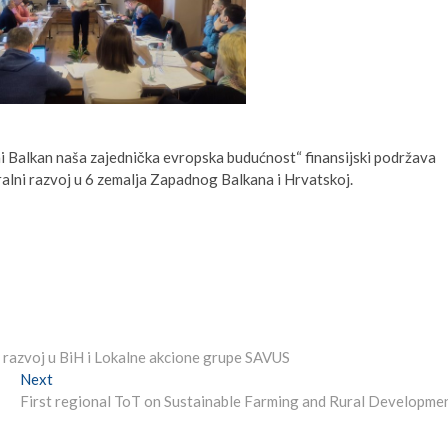
ni Balkan naša zajednička evropska budućnost“ finansijski podržava
alni razvoj u 6 zemalja Zapadnog Balkana i Hrvatskoj.
 razvoj u BiH i Lokalne akcione grupe SAVUS
Next
Next
post:
First regional ToT on Sustainable Farming and Rural Developme