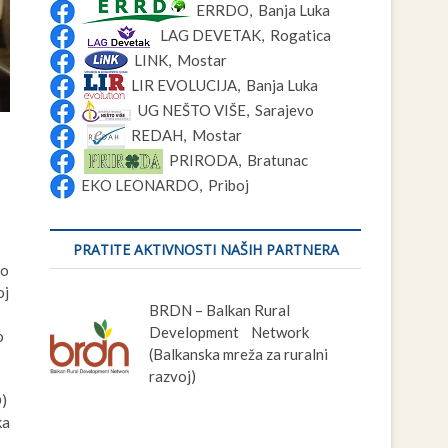
ERRDO, Banja Luka
LAG DEVETAK, Rogatica
LINK, Mostar
LIR EVOLUCIJA, Banja Luka
UG NEŠTO VIŠE, Sarajevo
REDAH, Mostar
PRIRODA, Bratunac
EKO LEONARDO, Priboj
PRATITE AKTIVNOSTI NAŠIH PARTNERA
do
oj
BRDN – Balkan Rural
Development Network
o
(Balkanska mreža za ruralni
razvoj)
D)
ka