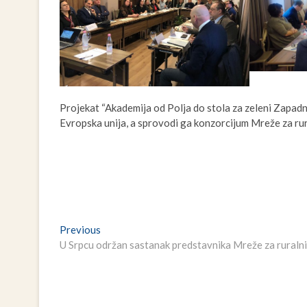
Projekat “Akademija od Polja do stola za zeleni Zapad
Evropska unija, a sprovodi ga konzorcijum Mreže za rur
Navigacija
Previous
Previous
post:
U Srpcu održan sastanak predstavnika Mreže za ruralni
članaka