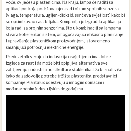
voće, cvijeće) u plastenicima. Na kraju, lampa će raditi sa
aplikacijom koja podržava njen rad i nizom spoljnih senzora
(vlaga, temperatura, ugljen-dioksid, sunčeva svjetlost) kako bi
se optimizovao rast biljaka. Kompanija je izgradila aplikaciju
koja radi sa brojnim senzorima, što u kombinaciji sa lampama
stvara koherentan sistem, omogućavajući efikasno planiranje
i upravljanje plasteničkom proizvodnjom, istovremeno
smanjujući potrošnju električne energije.
Preduzetnik veruje da industrija osvjetljenja ima dobre
izglede za rast i da može biti opipljiva alternativa sve
zahtjevnijoj industriji hortikulture staklenika. Da bi znali više
kako da zadovolje potrebe tržišta plastenika, predstavnici
kompanije Plantalux učestvuju u mnogim domaćim i
međunarodnim industrijskim događajima.