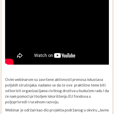
Ovim webinarom su završene aktivnosti prenosa iskustava
poljskih stručnjaka. nadamo se da će ove praktične teme biti
od koristi organizacijama civilnog društva u budućem radu i da
će nam pomoći pri boljem iskorištenju EU fondova u
poljoprivredi i ruralnom razvoju.
Webinar je održan kao dio projekta podržanog u okviru „Javne