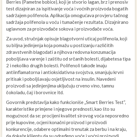
Berries (Pametne bobice), koji je stvorio lagan, brz i prenosiv
test dizajniran za ispitivanje voća i voćnih proizvoda bogatih
sadržajem polifenola. Aplikacija omogućava provjeru tačnog
sadržaja polifenola u voću i tumačenje rezultata. Dizajnirano
uglavnom za proizvođače sokova i proizvođače voća.
Za uvod, stručnjak opisuje blagotvorni uticaj polifenola, koji
su biljna jedinjenja koja pomažu u postizanju različitih
zdravstvenih blagodati a njihova redovna konzumacija
poboljšava varenje i zaštitu od srčanih bolesti, dijabetesa tipa
2 i nekoliko drugih bolesti. Polifenoli takođe imaju
antiinflamatorna i antioksidativna svojstva, smanjuju krvni
pritisak i poboljšavaju osjetljivost na insulin. Navedeni
proizvodi sa jedinjenjima uključuju crveno vino, tamnu
čokoladu, čaj i borovnice itd.
Govornik predstavlja kako funkcioniše „Smart Berries Test“,
karakteristike primjene i njegove prednosti, kao što su
mogućnost da se: procijeni kvalitet sirovog voća neposredno
prije kupovine, ocjeni konačni proizvod i proizvodi
konkurencije, odabere optimalni trenutak za berbu i na kraju,
da dokaže klijentu da su određeno voće i voćni proizvodi