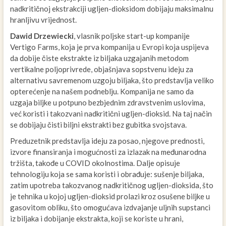
nadkritičnoj ekstrakciji ugljen-dioksidom dobijaju maksimalnu
hranljivu vrijednost.
Dawid Drzewiecki
, vlasnik poljske start-up kompanije
Vertigo Farms, koja je prva kompanija u Evropi koja uspijeva
da dobije čiste ekstrakte iz biljaka uzgajanih metodom
vertikalne poljoprivrede, objašnjava sopstvenu ideju za
alternativu savremenom uzgoju biljaka, što predstavlja veliko
opterećenje na našem podneblju. Kompanija ne samo da
uzgaja biljke u potpuno bezbjednim zdravstvenim uslovima,
već koristi i takozvani nadkritični ugljen-dioksid. Na taj način
se dobijaju čisti biljni ekstrakti bez gubitka svojstava.
Preduzetnik predstavlja ideju za posao, njegove prednosti,
izvore finansiranja i mogućnosti za izlazak na međunarodna
tržišta, takođe u COVID okolnostima. Dalje opisuje
tehnologiju koja se sama koristi i obrađuje: sušenje biljaka,
zatim upotreba takozvanog nadkritičnog ugljen-dioksida, što
je tehnika u kojoj ugljen-dioksid prolazi kroz osušene biljke u
gasovitom obliku, što omogućava izdvajanje uljnih supstanci
iz biljaka i dobijanje ekstrakta, koji se koriste u hrani,