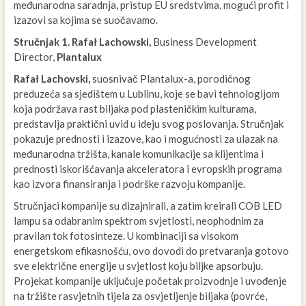
međunarodna saradnja, pristup EU sredstvima, mogući profit i
izazovi sa kojima se suočavamo.
Stručnjak 1.
Rafał Lachowski,
Business Development
Director,
Plantalux
Rafał Lachovski,
suosnivač Plantalux-a, porodičnog
preduzeća sa sjedištem u Lublinu, koje se bavi tehnologijom
koja podržava rast biljaka pod plasteničkim kulturama,
predstavlja praktični uvid u ideju svog poslovanja. Stručnjak
pokazuje prednosti i izazove, kao i mogućnosti za ulazak na
međunarodna tržišta, kanale komunikacije sa klijentima i
prednosti iskorišćavanja akceleratora i evropskih programa
kao izvora finansiranja i podrške razvoju kompanije.
Stručnjaci kompanije su dizajnirali, a zatim kreirali COB LED
lampu sa odabranim spektrom svjetlosti, neophodnim za
pravilan tok fotosinteze. U kombinaciji sa visokom
energetskom efikasnošću, ovo dovodi do pretvaranja gotovo
sve električne energije u svjetlost koju biljke apsorbuju.
Projekat kompanije uključuje početak proizvodnje i uvođenje
na tržište rasvjetnih tijela za osvjetljenje biljaka (povrće,