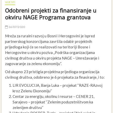
VIJESTI
Odobreni projekti za finansiranje u
okviru NAGE Programa grantova
16/07/2020
Mreža za ruralni razvoj u Bosni i Hercegovini je ispred
partnerskog konzorcijuma završila odabir projektnih
prijedloga koji će se realizovati na teritoriji Bosne i
Hercegovine u okviru poziva „Podrška organizacijama
civilnog društva u okviru projekta NAGE – Umrežavanje i
zagovaranje za zelenu ekonomiju“.
Od ukupno 23 pristigla projektna prijedloga organizacija
civilnog društva, odobreno je 6 projekata za finasiranje, i to:
LIR EVOLUCIJA, Banja Luka – projekat ‘’RAZE-RAzvoj
kroz Zelenu Ekonomiju’’
Centar za energiju, okolinu i resurse – CENER 21,
Sarajevo – projekat ‘’Zelenim poduzetništvom ka
zelenijem društvu’’