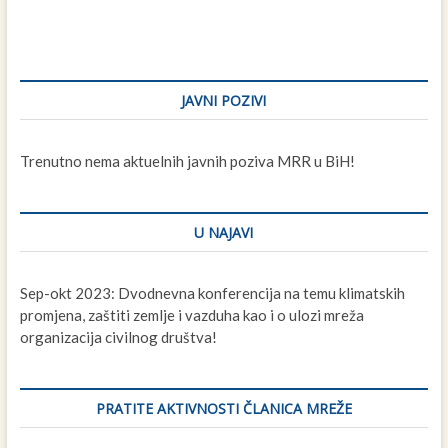
JAVNI POZIVI
Trenutno nema aktuelnih javnih poziva MRR u BiH!
U NAJAVI
Sep-okt 2023: Dvodnevna konferencija na temu klimatskih
promjena, zaštiti zemlje i vazduha kao i o ulozi mreža
organizacija civilnog društva!
PRATITE AKTIVNOSTI ČLANICA MREŽE