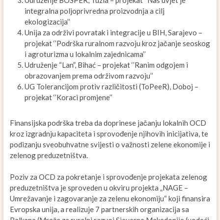
Udruženje BOSPER, Tuzla – projekat ‘’Naš uvjet je
integralna poljoprivredna proizvodnja a cilj
ekologizacija’’
Unija za održivi povratak i integracije u BIH, Sarajevo –
projekat ‘’Podrška ruralnom razvoju kroz jačanje seoskog
i agroturizma u lokalnim zajednicama’’
Udruženje “Lan”, Bihać – projekat ‘’Ranim odgojem i
obrazovanjem prema održivom razvoju’’
UG Tolerancijom protiv različitosti (ToPeeR), Doboj –
projekat ‘’Koraci promjene’’
Finansijska podrška treba da doprinese jačanju lokalnih OCD
kroz izgradnju kapaciteta i sprovođenje njihovih inicijativa, te
podizanju sveobuhvatne svijesti o važnosti zelene ekonomije i
zelenog preduzetništva.
Poziv za OCD za pokretanje i sprovođenje projekata zelenog
preduzetništva je sproveden u okviru projekta „NAGE –
Umrežavanje i zagovaranje za zelenu ekonomiju“ koji finansira
Evropska unija, a realizuje 7 partnerskih organizacija sa