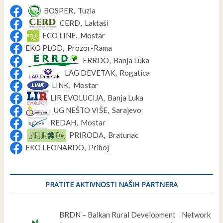
BOSPER, Tuzla
CERD, Laktaši
ECO LINE, Mostar
EKO PLOD, Prozor-Rama
ERRDO, Banja Luka
LAG DEVETAK, Rogatica
LINK, Mostar
LIR EVOLUCIJA, Banja Luka
UG NEŠTO VIŠE, Sarajevo
REDAH, Mostar
PRIRODA, Bratunac
EKO LEONARDO, Priboj
PRATITE AKTIVNOSTI NAŠIH PARTNERA
BRDN – Balkan Rural Development Network