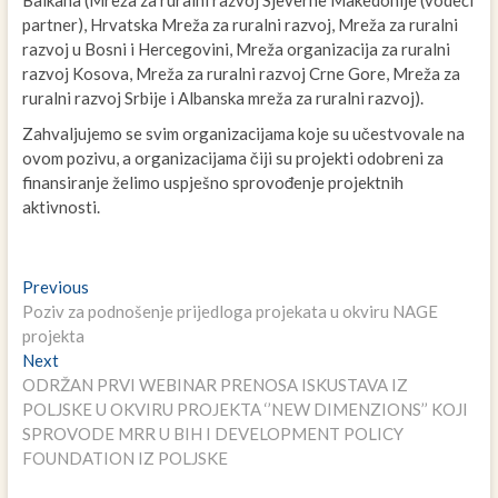
Balkana (Mreža za ruralni razvoj Sjeverne Makedonije (vodeći
partner), Hrvatska Mreža za ruralni razvoj, Mreža za ruralni
razvoj u Bosni i Hercegovini, Mreža organizacija za ruralni
razvoj Kosova, Mreža za ruralni razvoj Crne Gore, Mreža za
ruralni razvoj Srbije i Albanska mreža za ruralni razvoj).
Zahvaljujemo se svim organizacijama koje su učestvovale na
ovom pozivu, a organizacijama čiji su projekti odobreni za
finansiranje želimo uspješno sprovođenje projektnih
aktivnosti.
Navigacija
Previous
Previous
post:
Poziv za podnošenje prijedloga projekata u okviru NAGE
članaka
projekta
Next
Next
post:
ODRŽAN PRVI WEBINAR PRENOSA ISKUSTAVA IZ
POLJSKE U OKVIRU PROJEKTA ‘’NEW DIMENZIONS’’ KOJI
SPROVODE MRR U BIH I DEVELOPMENT POLICY
FOUNDATION IZ POLJSKE