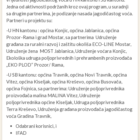
Jedna od aktivnosti podržanih kroz ovaj program, u suradnji
sa drugim partnerima, je podizanje nasada jagodičastog voća.
Partneri u projektu su:
-U HN kantonu : općina Konjic, općina Jablanica, općina
Prozor-Rama i grad Mostar, sa partnerima
Udruženje
građana za ruralni razvoj i zaštitu okoliša ECO-LINE Mostar,
Udruženje žena MOST Jablanica, Udruženje voćara Konjic,
Ekološka udruga poljoprivrednih i prehrambenih proizvođača
„EKO PLOD“ Prozor/ Rama,
-U SB kantonu: općina Travnik, općina Novi Travnik, općina
Vitez, općina Kiseljak, općina Kreševo, općina Busovača,
općina Fojnica, sa partnerima: Udruženje poljoprivrednika
proizvođača malina MALINA Vitez, Udruženje
poljoprivrednika općine Kiseljak, Udruga poljoprivrednika
Terra Kreševo, Udruženja građana proizvođača jagodičastog
voća Gradina Travnik,
Odabrani korisnici, i
IFAD