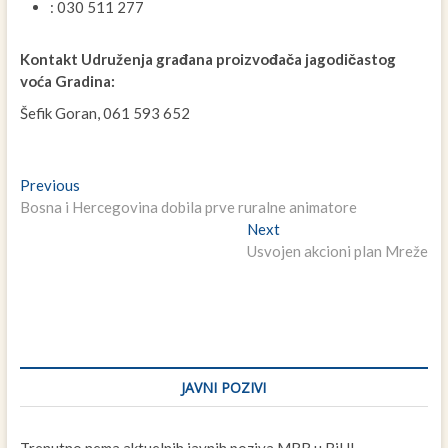
: 030 511 277
Kontakt Udruženja građana proizvođača jagodičastog
voća Gradina:
Šefik Goran, 061 593 652
Navigacija
Previous
Previous
post:
Bosna i Hercegovina dobila prve ruralne animatore
članaka
Next
Next
post:
Usvojen akcioni plan Mreže
JAVNI POZIVI
Trenutno nema aktuelnih javnih poziva MRR u BiH!