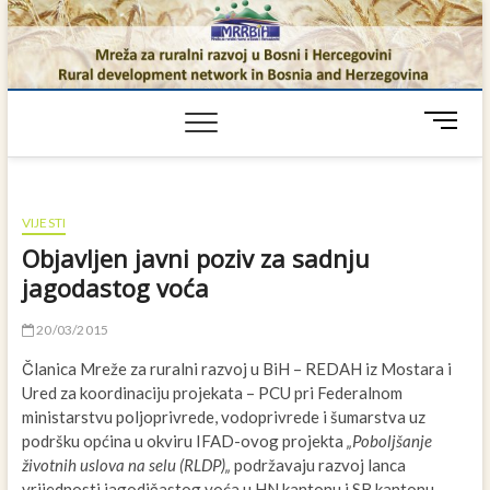
Skip
to
content
M
e
n
u
B
VIJESTI
u
Objavljen javni poziv za sadnju
t
jagodastog voća
t
o
20/03/2015
n
Članica Mreže za ruralni razvoj u BiH – REDAH iz Mostara i
Ured za koordinaciju projekata – PCU pri Federalnom
ministarstvu poljoprivrede, vodoprivrede i šumarstva uz
podršku općina u okviru IFAD-ovog projekta
„Poboljšanje
životnih uslova na selu (RLDP)„
podržavaju razvoj lanca
vrijednosti jagodičastog voća u HN kantonu i SB kantonu.