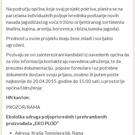
Na području općina, koje ovaj projekt pokriva, planira se na
parcelama individualnih poljoprivrednika podizanje novih
nasada jagodičastog voća tržišno orijentiranog sortimenta
(malina, kupina, aronija, borovnica, ribizla,šumska jagoda).
Prednost u ovom projektu imaju žene, mladi i socijalno
ugroženi.
Pozivaju se svi zainteresirani kandidati iz navedenih općina da
za više informacija kontaktiraju navedena udruženja, te da
preuzmu dokumentaciju, popune formulare i uz potrebne
dokumente dostave svoju prijavu, osobno ili putem pošte
najkasnije do 20.04.2015. godine do 15:00 sati, u prostorije
općina/Udruženja:
HN kanton:
PROZOR/RAMA
Ekološka udruga poljoprivrednih i prehrambenih
proizvođača „EKO PLOD“
Adresa: Kralja Tomislava bb, Rama