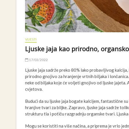
VIJESTI
Ljuske jaja kao prirodno, organsko
17/03/2022
Ljuske jaja sadrže preko 80% lako probavljivog kalcija, k
prirodno gnojivo za hranjenje vrtnih biljaka i lončanica. 
neke od biljaka koje će voljeti gnojivo od ljuske jajeta. 
cvjetova.
Budući da su ljuske jaja bogate kalcijem, fantastične su
hranjive tvari za biljke. Zapravo, ljuske jaja sadrže tol
strukturu tla i potiču razgradnju organske tvari. Ljuska
Mogu se koristiti na više načina, a priprema je vrlo jed