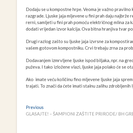
Dodaju se u kompostne hrpe. Veoma je važno pravilno ko
razgrade. Ljuske jaja mljevene u fini prah daju najbrže 
rerni, samljeti u fini prah pomoću električnog mlina za
dodati vrijedan izvor kalcija. Ova bitna hranjiva tvar po
Drugi razlog zašto su ljuske jaja izvrsne za kompostiran
vašem gotovom kompostniku. Crvi trebaju zrna za probavu
Dodavanjem izmrvljene ljuske ispod biljaka, npr. na gred
puževa. I tako izložene vlazi, ljuske jaja polako će se ota
Ako imate veću količinu fino mljevene ljuske jaja spre
trajati. To znači da ćete imati stalnu zalihu zdrobljenih
Navigacija
Previous
Previous
post:
GLASAJTE! – ŠAMPIONI ZAŠTITE PRIRODE/ BH G
članaka