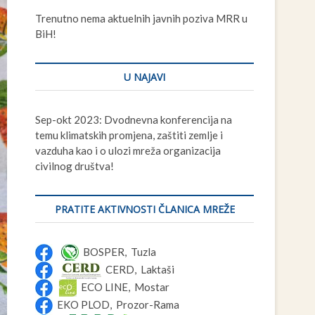
t
Trenutno nema aktuelnih javnih poziva MRR u
t
BiH!
o
n
U NAJAVI
Sep-okt 2023: Dvodnevna konferencija na
temu klimatskih promjena, zaštiti zemlje i
vazduha kao i o ulozi mreža organizacija
civilnog društva!
PRATITE AKTIVNOSTI ČLANICA MREŽE
BOSPER, Tuzla
CERD, Laktaši
ECO LINE, Mostar
EKO PLOD, Prozor-Rama