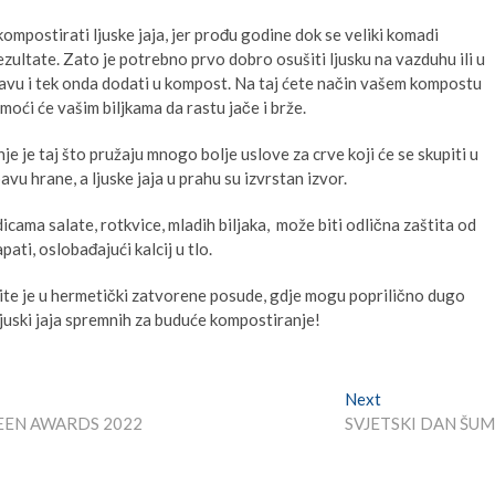
mpostirati ljuske jaja, jer prođu godine dok se veliki komadi
rezultate. Zato je potrebno prvo dobro osušiti ljusku na vazduhu ili u
 kavu i tek onda dodati u kompost. Na taj ćete način vašem kompostu
moći će vašim biljkama da rastu jače i brže.
je je taj što pružaju mnogo bolje uslove za crve koji će se skupiti u
 hrane, a ljuske jaja u prahu su izvrstan izvor.
icama salate, rotkvice, mladih biljaka, može biti odlična zaštita od
pati, oslobađajući kalcij u tlo.
mite je u hermetički zatvorene posude, gdje mogu poprilično dugo
 ljuski jaja spremnih za buduće kompostiranje!
Next
Next
post:
REEN AWARDS 2022
SVJETSKI DAN ŠU