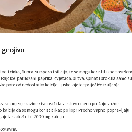
 gnojivo
ao i cinka, fluora, sumpora i silicija, te se mogu koristiti kao savršen
Rajčice, patlidžani, paprika, cvjetača, blitva, špinat i brokula samo su
Ako pate od nedostatka kalcija, ljuske jajeta spriječiće truljenje
 za smanjenje razine kiselosti tla, a istovremeno pružaju važne
iko kalcija da se mogu koristiti kao poljoprivredno vapno, popravljaju
 jajeta sadrži oko 2000 mg kalcija.
nostavna.