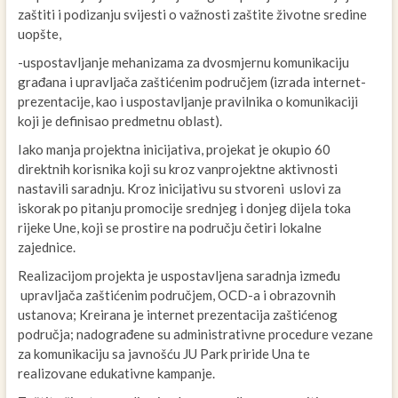
zaštiti i podizanju svijesti o važnosti zaštite životne sredine
uopšte,
-uspostavljanje mehanizama za dvosmjernu komunikaciju
građana i upravljača zaštićenim područjem (izrada internet-
prezentacije, kao i uspostavljanje pravilnika o komunikaciji
koji je definisao predmetnu oblast).
Iako manja projektna inicijativa, projekat je okupio 60
direktnih korisnika koji su kroz vanprojektne aktivnosti
nastavili saradnju. Kroz inicijativu su stvoreni uslovi za
iskorak po pitanju promocije srednjeg i donjeg dijela toka
rijeke Une, koji se prostire na području četiri lokalne
zajednice.
Realizacijom projekta je uspostavljena saradnja između
upravljača zaštićenim područjem, OCD-a i obrazovnih
ustanova; Kreirana je internet prezentacija zaštićenog
područja; nadograđene su administrativne procedure vezane
za komunikaciju sa javnošću JU Park priride Una te
realizovane edukativne kampanje.