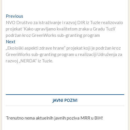
Navigacija
Previous
Previous
post:
NVO Društvo za istraživanje i razvoj DIR iz Tuzle realizovalo
članaka
projekat ‘Kako upravljamo kvalitetom zraka u Gradu Tuzli’
podržan kroz GreenWorks sub-granting program
Next
Next
post:
„Ekološki aspekti zdrave hrane“ projekat koji je podržan kroz
GreenWorks sub-granting program u realizaciji Udruženja za
razvoj „NERDA“ iz Tuzle.
JAVNI POZIVI
Trenutno nema aktuelnih javnih poziva MRR u BiH!