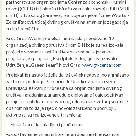
partnerstvu sa organizacijama Centar za ekonomski i ruralni
razvoj (CERD) iz Laktaša i Mreža za ruralni razvoj u BiH (MRR
u BiH) iz Istočnog Sarajeva, realizuje projekat “GreenWorks –
ZeleniRadovi, uticaj civilnog društva na smanjenje zagađenja
zraka i zemljišta”.
Kroz GreenWorks projekat finansijski je podržano 12
organizacija civilnog društva širom BiH koje su realizovale
projekte vezane za zaštitu životne sredine, a jedan od
projekata je i projekat
„Eko (p)okret koji je realizovalo
Udruženje „Green team“, Novi Grad
www.gt-centar.com
Projekat je nastao iz želje da još uvijek nedovoljno afirmisano
zaštićeno područje Park prirode Una, kroz partnerstvo
upravljača JU Park prirode Una sa organizacijama civilnog
društva i građanima, unapređuje djelovanje i daje pozitivan
primjer u kontekstu odgovornog odnosa ka životnoj sredini. S
obzirom na to da je riječ o novom zaštićenom području,
aktivnosti su realizovane u tri smjera:
– edukativno – ka mladima i građanima,
-uspostavljanje saradnji koje mogu doprinijeti efikasnijoj