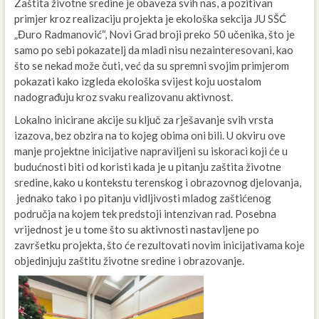
Zaštita životne sredine je obaveza svih nas, a pozitivan
primjer kroz realizaciju projekta je ekološka sekcija JU SŠĆ
„Đuro Radmanović“, Novi Grad broji preko 50 učenika, što je
samo po sebi pokazatelj da mladi nisu nezainteresovani, kao
što se nekad može čuti, već da su spremni svojim primjerom
pokazati kako izgleda ekološka svijest koju uostalom
nadograđuju kroz svaku realizovanu aktivnost.
Lokalno inicirane akcije su ključ za rješavanje svih vrsta
izazova, bez obzira na to kojeg obima oni bili. U okviru ove
manje projektne inicijative napraviljeni su iskoraci koji će u
budućnosti biti od koristi kada je u pitanju zaštita životne
sredine, kako u kontekstu terenskog i obrazovnog djelovanja,
jednako tako i po pitanju vidljivosti mladog zaštićenog
područja na kojem tek predstoji intenzivan rad. Posebna
vrijednost je u tome što su aktivnosti nastavljene po
završetku projekta, što će rezultovati novim inicijativama koje
objedinjuju zaštitu životne sredine i obrazovanje.