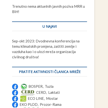
t
Trenutno nema aktuelnih javnih poziva MRR u
t
BiH!
o
n
U NAJAVI
Sep-okt 2023: Dvodnevna konferencija na
temu klimatskih promjena, zaštiti zemlje i
vazduha kao i o ulozi mreža organizacija
civilnog društva!
PRATITE AKTIVNOSTI ČLANICA MREŽE
BOSPER, Tuzla
CERD, Laktaši
ECO LINE, Mostar
EKO PLOD, Prozor-Rama