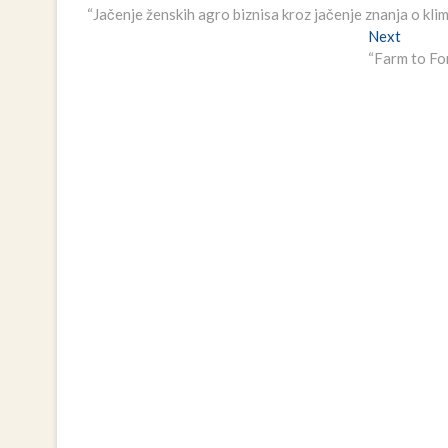
post:
“Jačenje ženskih agro biznisa kroz jačenje znanja o kli
članaka
Next
Next
post:
“Farm to Fo