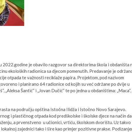
 2022.godine je obavilo razgovor sa direktorima škola i obdaništa 
cinu ekoloških radionica sa djecom pomenutih. Predavanje je održan
kcije otpada te važnosti reciklaže papira. Projektom, pod nazivom
ovoreno i planirano 64 radionice od kojih su već održane po dvije u
, „Aleksa Šantić“ i „Jovan Dučić“ te po jedna u obdaništima: „Maca“,
zrasta na području opština Istočna Ilidža i Istočno Novo Sarajevo.
irnog i plastičnog otpada kod predškolske i školske djece na način da
uženju, a prvenstveno u učionici, vrtiću, školskom dvorištu. Uz takvo
lokalnoj zajednici tako i šire kao primjer pozitivne prakse. Podizanj