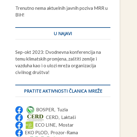
t
Trenutno nema aktuelnih javnih poziva MRR u
t
BiH!
o
n
U NAJAVI
Sep-okt 2023: Dvodnevna konferencija na
temu klimatskih promjena, zaštiti zemlje i
vazduha kao i o ulozi mreža organizacija
civilnog društva!
PRATITE AKTIVNOSTI ČLANICA MREŽE
BOSPER, Tuzla
CERD, Laktaši
ECO LINE, Mostar
EKO PLOD, Prozor-Rama