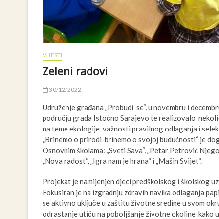
VIJESTI
Zeleni radovi
30/12/2022
Udruženje građana „Probudi se“, u novembru i decembru
području grada Istočno Sarajevo te realizovalo nekoli
na teme ekologije, važnosti pravilnog odlaganja i sele
„Brinemo o prirodi-brinemo o svojoj budućnosti“ je dog
Osnovnim školama: „Sveti Sava“, „Petar Petrović Njegoš“
„Nova radost“, „Igra nam je hrana“ i „Mašin Svijet“.
Projekat je namijenjen djeci predškolskog i školskog u
Fokusiran je na izgradnju zdravih navika odlaganja pap
se aktivno uključe u zaštitu životne sredine u svom okr
odrastanje utiču na poboljšanje životne okoline kako u 