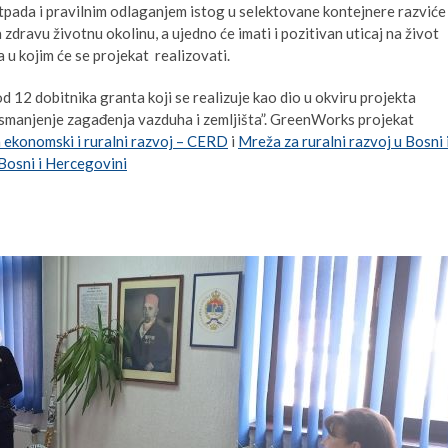
 otpada i pravilnim odlaganjem istog u selektovane kontejnere razviće
 zdravu životnu okolinu, a ujedno će imati i pozitivan uticaj na život
 u kojim će se projekat realizovati.
d 12 dobitnika granta koji se realizuje kao dio u okviru projekta
smanjenje zagađenja vazduha i zemljišta”. GreenWorks projekat
 ekonomski i ruralni razvoj – CERD
i
Mreža za ruralni razvoj u Bosni 
Bosni i Hercegovini