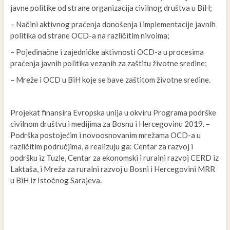
javne politike od strane organizacija civilnog društva u BiH;
– Načini aktivnog praćenja donošenja i implementacije javnih
politika od strane OCD-a na različitim nivoima;
– Pojedinačne i zajedničke aktivnosti OCD-a u procesima
praćenja javnih politika vezanih za zaštitu životne sredine;
– Mreže i OCD u BiH koje se bave zaštitom životne sredine.
Projekat finansira Evropska unija u okviru Programa podrške
civilnom društvu i medijima za Bosnu i Hercegovinu 2019. –
Podrška postojećim i novoosnovanim mrežama OCD-a u
različitim područjima, a realizuju ga: Centar za razvoj i
podršku iz Tuzle, Centar za ekonomski i ruralni razvoj CERD iz
Laktaša, i Mreža za ruralni razvoj u Bosni i Hercegovini MRR
u BiH iz Istočnog Sarajeva.