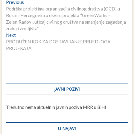
Navigacija
Previous
Previous
post:
Podrška projektima organizacija civilnog društva (OCD) u
članaka
Bosni i Hercegovini u okviru projekta “GreenWorks –
ZeleniRadovi, uticaj civilnog društva na smanjenje zagađenja
zraka i zemljišta”
Next
Next
post:
PRODUŽEN ROK ZA DOSTAVLJANJE PRIJEDLOGA
PROJEKATA
JAVNI POZIVI
Trenutno nema aktuelnih javnih poziva MRR u BiH!
U NAJAVI