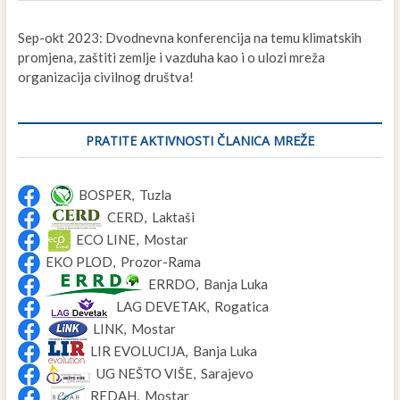
Sep-okt 2023: Dvodnevna konferencija na temu klimatskih
promjena, zaštiti zemlje i vazduha kao i o ulozi mreža
organizacija civilnog društva!
PRATITE AKTIVNOSTI ČLANICA MREŽE
BOSPER, Tuzla
CERD, Laktaši
ECO LINE, Mostar
EKO PLOD, Prozor-Rama
ERRDO, Banja Luka
LAG DEVETAK, Rogatica
LINK, Mostar
LIR EVOLUCIJA, Banja Luka
UG NEŠTO VIŠE, Sarajevo
REDAH, Mostar