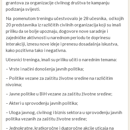
grantova za organizacije civilnog društva te kampanju
podizanja svijesti.
Na pomenutom treningu učestvovalo je 28 učesnika, od kojih
20 predstavnika iz različitih civilnih organizacija koji su imali
priliku da se bolje upoznaju, dogovore nove saradnje i
zajedničke aktivnosti u narednom periodu te doprinesu
interakciji, iznesu nove ideje i prenesu dosadašnja iskustva,
kako pozitivna tako i negativna.
Učesnici treninga, imali su priliku učiti o narednim temama:
– Vrste i načini donošenja javnih politika;
– Politike vezane za zaštitu životne sredine na različitim
nivoima;
– Javne politike u BiH vezane za zaštitu životne sredine;
– Akteri u sprovođenju javnih politika;
– Uloga javnog, civilnog i biznis sektora u sprovođenju javnih
politika vezanih za zaštitu životne sredine;
– Jednokratne, kratkoročne i dugoročne akcije uticaja na