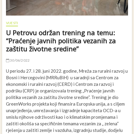
VIJESTI
U Petrovu održan trening na temu:
“Praćenje javnih politika vezanih za
zaštitu životne sredine”
30/06/2022
U periodu 27. i 28. juni 2022. godine, Mreža za ruralni razvoj u
Bosni i Hercegovini (MRRuBiH) u saradnji sa Centrom za
ekonomski i ruralni razvoj (CERD) i Centrom za razvoj i
podršku (CRP) je organizovala trening „Praćenje javnih
politika vezanih za zaštitu životne sredine“. Trening je dio
GreenWorks projekta koji finansira Europska unija, a s ciljem
unaprjeđenja, umrežavanja i izgradnje kapaciteta OCD-a u
smislu njihove održivosti kao i o klimatskim promjenama i
zaštiti okoliša sa specifičnim temama vezanim za „ zelena“
rješenja u zaštiti zemlje i vazduha, izgradnju studije, dodjelu