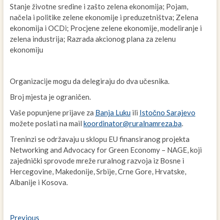
Stanje životne sredine i zašto zelena ekonomija; Pojam,
načela i politike zelene ekonomije i preduzetništva; Zelena
ekonomija i OCDi; Procjene zelene ekonomije, modeliranje i
zelena industrija; Razrada akcionog plana za zelenu
ekonomiju
Organizacije mogu da delegiraju do dva učesnika.
Broj mjesta je ograničen.
Vaše popunjene prijave za
Banja Luku
ili
Istočno Sarajevo
možete poslati na mail
koordinator@ruralnamreza.ba
.
Treninzi se održavaju u sklopu EU finansiranog projekta
Networking and Advocacy for Green Economy – NAGE, koji
zajednički sprovode mreže ruralnog razvoja iz Bosne i
Hercegovine, Makedonije, Srbije, Crne Gore, Hrvatske,
Albanije i Kosova.
Navigacija
Previous
Previous