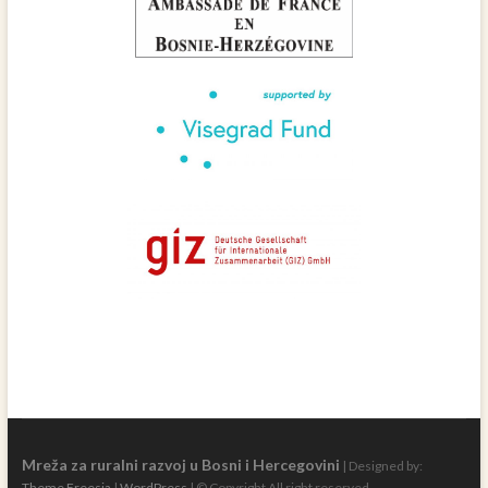
Mreža za ruralni razvoj u Bosni i Hercegovini
| Designed by:
Theme Freesia
|
WordPress
| © Copyright All right reserved