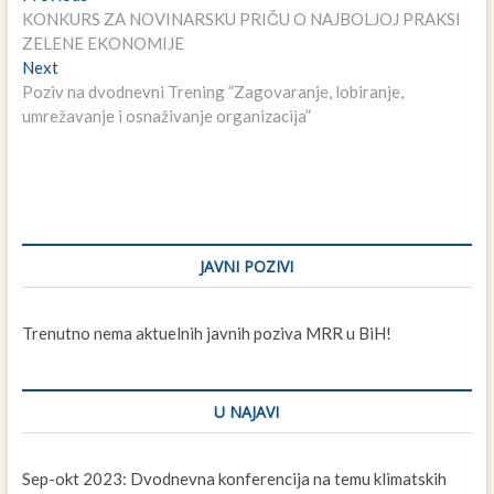
post:
KONKURS ZA NOVINARSKU PRIČU O NAJBOLJOJ PRAKSI
članaka
ZELENE EKONOMIJE
Next
Next
post:
Poziv na dvodnevni Trening ”Zagovaranje, lobiranje,
umrežavanje i osnaživanje organizacija”
JAVNI POZIVI
Trenutno nema aktuelnih javnih poziva MRR u BiH!
U NAJAVI
Sep-okt 2023: Dvodnevna konferencija na temu klimatskih