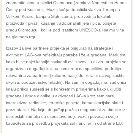
znamenitostima u okolici Olomouca (zamkovi Namesti na Hane i
Čechy pod Kosirem, Muzej kočija, turistički vlak za Toranj na
Velikom Kosiru, banja u Slatnicama, proizvodnja lokalnih
proizvoda I piva) , kušanje tradicionalnih jela i pića, posjete
gradu Olomoucu, koji je pod zastitom UNESCO-a i sajmu vina
na glavnom trgu.
Izazov za sve partnere projekta je osigurati da strategije i
aktivnosti LAG-ova reflektiraju potrebe i želje građana. Međutim,
kako bi se najefikasnije savladali ovi izazovi, u okviru projekta se
organiziraju događaji koji su usmjereni na specifična područja
relevantna za partnere (kulturno nasljeđe, ruralni razvoj, zaštitu
okoliša, poduzetništvo mladih). Na samim događajima, sudionici
imaju priliku susresti se s konkretnim primjerima kako uključiti
građane i druge dionike u aktivnosti LAG-a kroz seminare,
interaktivne radionice, terenske posjete, komunikacijske alate i
prezentacije. Nadalje, događaji pružaju mogućnost za dionike iz
europskih zemalja da uspostave bolje veze i povećaju svoje
kapacitete za provedbu projekata sufinanciranih od strane EU.