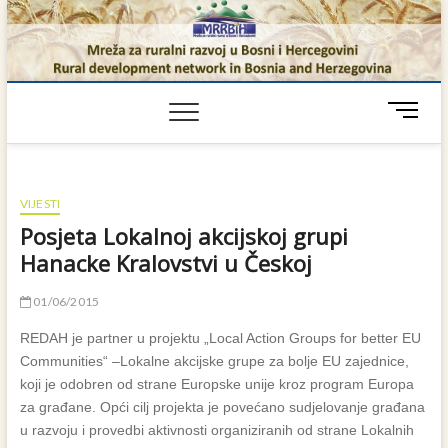
Skip
to
content
M
e
n
u
B
VIJESTI
u
Posjeta Lokalnoj akcijskoj grupi
t
Hanacke Kralovstvi u Českoj
t
o
01/06/2015
n
REDAH je partner u projektu „Local Action Groups for better EU
Communities“ –Lokalne akcijske grupe za bolje EU zajednice,
koji je odobren od strane Europske unije kroz program Europa
za građane. Opći cilj projekta je povećano sudjelovanje građana
u razvoju i provedbi aktivnosti organiziranih od strane Lokalnih