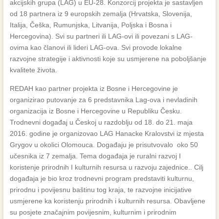
akcijskih grupa (LAG) u EU-28. Konzorcij projekta je sastavljen
od 18 partnera iz 9 europskih zemalja (Hrvatska, Slovenija,
Italija, Češka, Rumunjska, Litvanija, Poljska i Bosna i
Hercegovina). Svi su partneri ili LAG-ovi ili povezani s LAG-
ovima kao članovi ili lideri LAG-ova. Svi provode lokalne
razvojne strategije i aktivnosti koje su usmjerene na poboljšanje
kvalitete života.
REDAH kao partner projekta iz Bosne i Hercegovine je
organizirao putovanje za 6 predstavnika Lag-ova i nevladinih
organizacija iz Bosne i Hercegovine u Republiku Česku.
Trodnevni događaj u Českoj u razdoblju od 18. do 21. maja
2016. godine je organizovao LAG Hanacke Kralovstvi iz mjesta
Grygov u okolici Olomouca. Događaju je prisutvovalo oko 50
učesnika iz 7 zemalja. Tema događaja je ruralni razvoj I
koristenje prirodnih I kulturnih resursa u razvoju zajednice.. Cilj
događaja je bio kroz trodnevni program predstaviti kulturnu,
prirodnu i povijesnu baštinu tog kraja, te razvojne inicijative
usmjerene ka koristenju prirodnih i kulturnih resursa. Obavljene
su posjete značajnim povijesnim, kulturnim i prirodnim