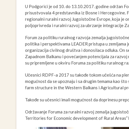
U Podgorici je od 10. do 13.10.2017. godine održan Fo
prisustvovala 4 predstavnika iz Bosne i Hercegovine.
regionalni ruralni razvoj Jugoistočne Evrope, koja je
poljoprivreda i ruralni razvoj za ubrzanje integracije 
Forum za politiku ruralnog razvoja zemalja jugoistočn
politika i perspektivama LEADER pristupa u zemljama j
organizacija civilnog društva i donosilaca odluka. On 
Zapadnom Balkanu i povećanjem potencijala za razvoj
su pripremljene u okviru Foruma za politiku ruralnog 
Učesnici RDPF-a 2017 su takođe tokom učešća na plena
mogućnost da se upoznaju i sa drugim temama kao što 
farm structure in the Western Balkans i Agricultural p
Takođe su učesnici imali mogućnost da doprinesu pr
Održavanje Foruma za ruralni razvoj zemalja jugoistoč
Territories for Economic development of Rural Areas” k