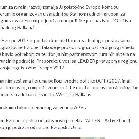
rum za ruralni razvoj zemalja Jugoistočne Evrope, kome su
 Forum je organizovan u saradnji sa Stalnom radnom grupom za
 organizovala Forum poljoprivredne politike pod nazivom “Održiva
Zapadnog Balkana”.
e Evrope 2017 je poslužo kao platforma za dijalog o postavkama
ugoistočne Evrope i takođe je pružio mogućnost za dijalog između
se bavio potrebom za teritorijalnim partnerstvom ruralnih aktera na
 ruralnih područja. Preporuke u vezi sa LEADER pristupom u regionu
razvoja jugoistočne Evrope 2017.
rnim sesijama Foruma poljoprivredne politike (APF) 2017, imali
su: Improving competitiveness of the rural economy considering the
roducts trade barriers in the Western Balkans
eporukama tokom plenarnog zasedanja APF-a.
ne Evrope je jedna od aktivnosti projekta “ALTER – Active Local
oji je podržan od strane Evropske Unije.