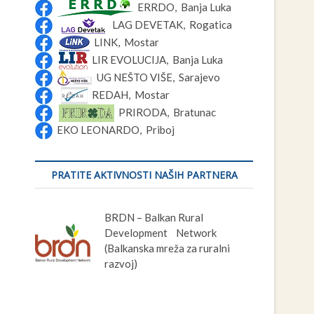
ERRDO, Banja Luka
LAG DEVETAK, Rogatica
LINK, Mostar
LIR EVOLUCIJA, Banja Luka
UG NEŠTO VIŠE, Sarajevo
REDAH, Mostar
PRIRODA, Bratunac
EKO LEONARDO, Priboj
PRATITE AKTIVNOSTI NAŠIH PARTNERA
BRDN – Balkan Rural
Development Network
(Balkanska mreža za ruralni
razvoj)