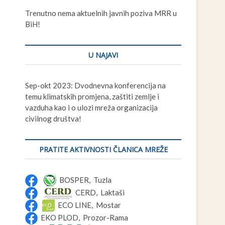
t
Trenutno nema aktuelnih javnih poziva MRR u
t
BiH!
o
n
U NAJAVI
Sep-okt 2023: Dvodnevna konferencija na
temu klimatskih promjena, zaštiti zemlje i
vazduha kao i o ulozi mreža organizacija
civilnog društva!
PRATITE AKTIVNOSTI ČLANICA MREŽE
BOSPER, Tuzla
CERD, Laktaši
ECO LINE, Mostar
EKO PLOD, Prozor-Rama